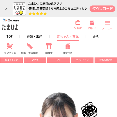
×
内祝い
SHOP
メニュー
TOP
妊娠・出産
赤ちゃん・育児
妊活
育児グッズ
病気・予防接種
離乳食
優待パス
ひよこクラブ
アプリ
SNS
キャンペーン
写真スタジオ