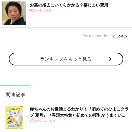
お墓の撤去にいくらかかる？墓じまい費用
PR(くらしの話題)
Recommended by
ランキングをもっと見る
関連記事
赤ちゃんのお世話まるわかり！『初めてのひよこクラ
ブ 夏号』〈巻頭大特集〉初めての授乳がうまくい
く！ おっぱい・ミルクの基本と夏のトラブル 解決テ
赤ちゃん・育児
ク