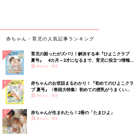
赤ちゃん・育児の人気記事ランキング
育児の困ったがズバリ！解決する本『ひよこクラブ
夏号』 4カ月～2才になるまで、育児に役立つ情報が
いっぱい！
赤ちゃん・育児
赤ちゃんのお世話まるわかり！『初めてのひよこクラ
ブ 夏号』〈巻頭大特集〉初めての授乳がうまくい
く！ おっぱい・ミルクの基本と夏のトラブル 解決テ
赤ちゃん・育児
ク
赤ちゃんが生まれたら！2冊の「たまひよ」
赤ちゃん・育児