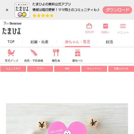
×
内祝い
SHOP
メニュー
TOP
妊娠・出産
赤ちゃん・育児
妊活
育児グッズ
病気・予防接種
離乳食
優待パス
ひよこクラブ
アプリ
SNS
キャンペーン
写真スタジオ