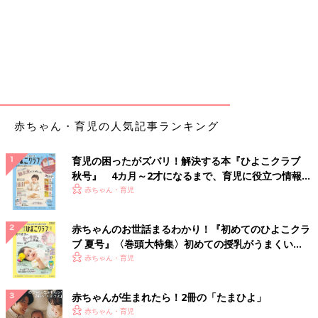
赤ちゃん・育児の人気記事ランキング
育児の困ったがズバリ！解決する本『ひよこクラブ
秋号』 4カ月～2才になるまで、育児に役立つ情報が
いっぱい！
赤ちゃん・育児
赤ちゃんのお世話まるわかり！『初めてのひよこクラ
ブ 夏号』〈巻頭大特集〉初めての授乳がうまくい
く！ おっぱい・ミルクの基本と夏のトラブル 解決テ
赤ちゃん・育児
ク
赤ちゃんが生まれたら！2冊の「たまひよ」
赤ちゃん・育児