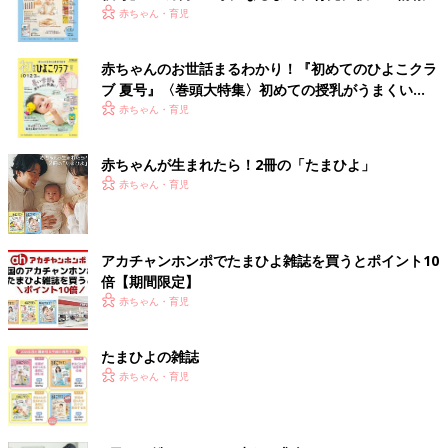
いっぱい！
赤ちゃん・育児
赤ちゃんのお世話まるわかり！『初めてのひよこクラ
ブ 夏号』〈巻頭大特集〉初めての授乳がうまくい
く！ おっぱい・ミルクの基本と夏のトラブル 解決テ
赤ちゃん・育児
ク
赤ちゃんが生まれたら！2冊の「たまひよ」
赤ちゃん・育児
アカチャンホンポでたまひよ雑誌を買うとポイント10
倍【期間限定】
赤ちゃん・育児
たまひよの雑誌
赤ちゃん・育児