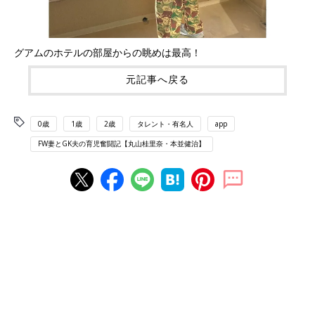
グアムのホテルの部屋からの眺めは最高！
元記事へ戻る
0歳
1歳
2歳
タレント・有名人
app
FW妻とGK夫の育児奮闘記【丸山桂里奈・本並健治】