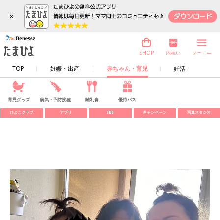
×
内祝い
SHOP
メニュー
TOP
妊娠・出産
赤ちゃん・育児
妊活
育児グッズ
病気・予防接種
離乳食
優待パス
ひよこクラブ
アプリ
SNS
キャンペーン
写真スタジオ