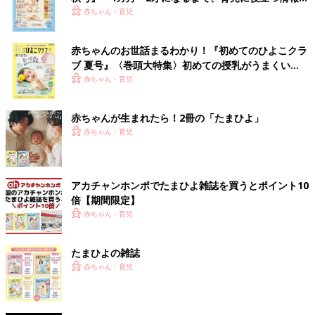
いっぱい！
赤ちゃん・育児
赤ちゃんのお世話まるわかり！『初めてのひよこクラ
ブ 夏号』〈巻頭大特集〉初めての授乳がうまくい
く！ おっぱい・ミルクの基本と夏のトラブル 解決テ
赤ちゃん・育児
ク
赤ちゃんが生まれたら！2冊の「たまひよ」
赤ちゃん・育児
アカチャンホンポでたまひよ雑誌を買うとポイント10
倍【期間限定】
赤ちゃん・育児
たまひよの雑誌
赤ちゃん・育児