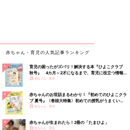
赤ちゃん・育児の人気記事ランキング
育児の困ったがズバリ！解決する本『ひよこクラブ
秋号』 4カ月～2才になるまで、育児に役立つ情報が
いっぱい！
赤ちゃん・育児
赤ちゃんのお世話まるわかり！『初めてのひよこクラ
ブ 夏号』〈巻頭大特集〉初めての授乳がうまくい
く！ おっぱい・ミルクの基本と夏のトラブル 解決テ
赤ちゃん・育児
ク
赤ちゃんが生まれたら！2冊の「たまひよ」
赤ちゃん・育児