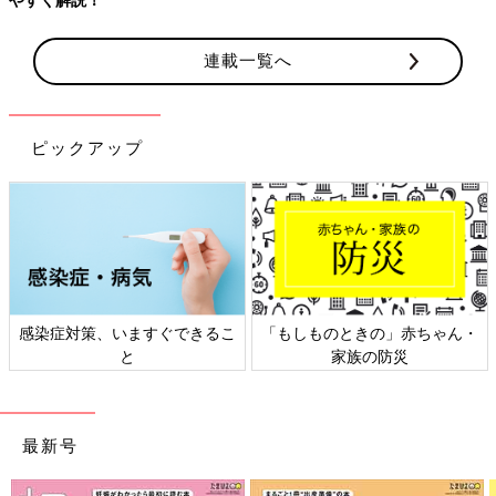
連載一覧へ
ピックアップ
・
日本外来小児科学会リーフレッ
六星占術 細木かおりさんの人
ト検討会
相談
最新号