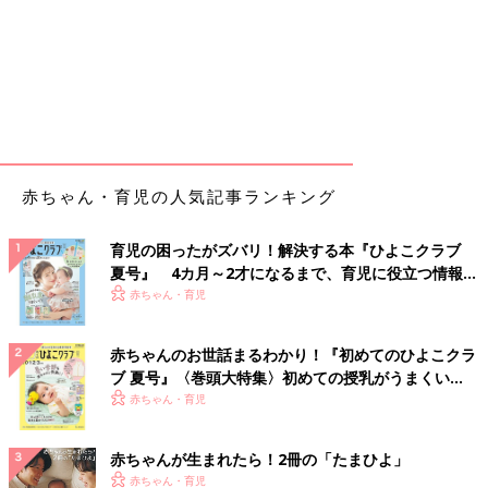
赤ちゃん・育児の人気記事ランキング
育児の困ったがズバリ！解決する本『ひよこクラブ
夏号』 4カ月～2才になるまで、育児に役立つ情報が
いっぱい！
赤ちゃん・育児
赤ちゃんのお世話まるわかり！『初めてのひよこクラ
ブ 夏号』〈巻頭大特集〉初めての授乳がうまくい
く！ おっぱい・ミルクの基本と夏のトラブル 解決テ
赤ちゃん・育児
ク
赤ちゃんが生まれたら！2冊の「たまひよ」
赤ちゃん・育児