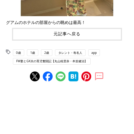
グアムのホテルの部屋からの眺めは最高！
元記事へ戻る
0歳
1歳
2歳
タレント・有名人
app
FW妻とGK夫の育児奮闘記【丸山桂里奈・本並健治】