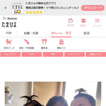
×
内祝い
SHOP
メニュー
TOP
妊娠・出産
赤ちゃん・育児
妊活
育児グッズ
病気・予防接種
離乳食
優待パス
ひよこクラブ
アプリ
SNS
キャンペーン
写真スタジオ