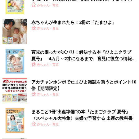
く！ おっぱい・ミルクの基本と夏のトラブル 解決テ
赤ちゃん・育児
ク
赤ちゃんが生まれたら！2冊の「たまひよ」
赤ちゃん・育児
育児の困ったがズバリ！解決する本『ひよこクラブ
夏号』 4カ月～2才になるまで、育児に役立つ情報が
いっぱい！
赤ちゃん・育児
アカチャンホンポでたまひよ雑誌を買うとポイント10
倍【期間限定】
赤ちゃん・育児
まるごと1冊“出産準備”の本『たまごクラブ 夏号』
〈スペシャル大特集〉夫婦で予習する 出産の教科書
赤ちゃん・育児