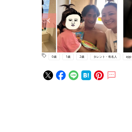
0歳
1歳
2歳
タレント・有名人
app
赤ちゃん・育児の人気記事ランキ
育児の困ったがズバリ！解決する
『ひよこクラブ 夏号』 4カ月～
赤ちゃん・育児
になるまで、育児に役立つ情報が