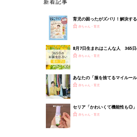
セリア「かわいくて機能性も◎」
赤ちゃん・育児
<
1
妊娠日数や
妊娠中か