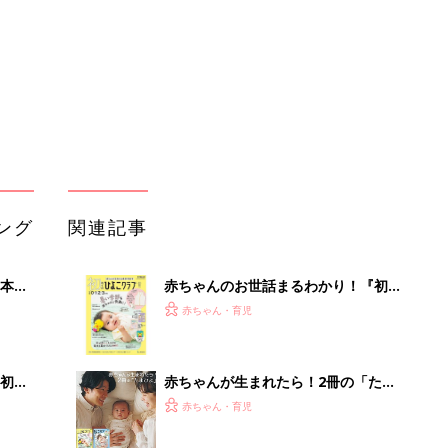
っぱい・ミルクの基本と夏のトラブル
解決テク
初め
赤ちゃんが生まれたら！2冊の「たま
大特
ひよ」
赤ちゃん・育児
 お
ブル
たま
育児の困ったがズバリ！解決する本
『ひよこクラブ 秋号』 4カ月～2才
赤ちゃん・育児
になるまで、育児に役立つ情報がいっ
ぱい！
アカチャンホンポでたまひよ雑誌を買
セール
うとポイント10倍【期間限定】
赤ちゃん・育児
まるごと1冊“出産準備”の本『たまご
クラブ 夏号』〈スペシャル大特集〉
赤ちゃん・育児
夫婦で予習する 出産の教科書
【毎日変わる】Amazonタイムセール