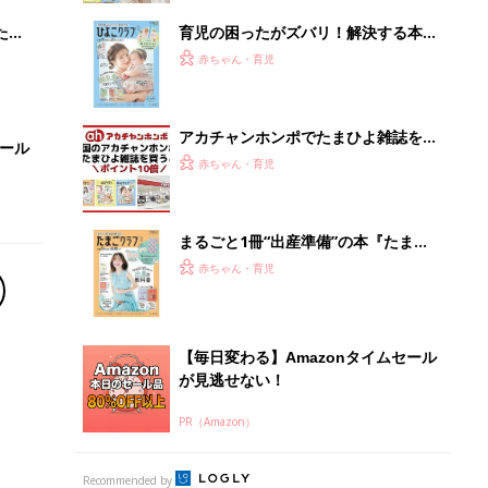
が見逃せない！
PR（Amazon）
Recommended by
離乳食はいつから？進め方は？「たまひよ きほんの離
乳食」
授乳の悩みや初めての離乳食作りに役立つ
子育てとお金
につ
妊娠・出産・育児にかかる費用やもらえる補助