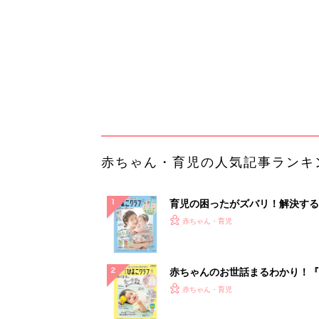
ぱい！
赤ちゃんのお世話まるわかり！『
てのひよこクラブ 夏号』〈巻頭
赤ちゃん・育児
集〉初めての授乳がうまくいく！
っぱい・ミルクの基本と夏のトラ
解決テク
赤ちゃんが生まれたら！2冊の「
ひよ」
赤ちゃん・育児
【毎日変わる】Amazonタイム
が見逃せない！
PR（Amazon）
ランキングをもっと見る