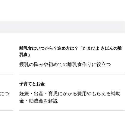
金・助成金を解説
本『ひよこクラブ 秋号』 4カ月～2才になるまで、育児に役立
日のお誕生日占い【鏡リュウジ監修】
ル」、間違っているかも？「思い出があって捨てられない」に収納