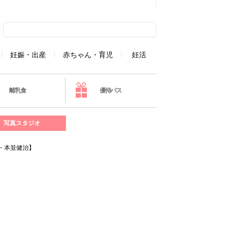
妊娠・出産
赤ちゃん・育児
妊活
離乳食
優待パス
写真スタジオ
・本並健治】