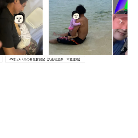
FW妻とGK夫の育児奮闘記【丸山桂里奈・本並健治】
ング
関連記事
本
赤ちゃんのお世話まるわかり！『初め
2才
てのひよこクラブ 夏号』〈巻頭大特
赤ちゃん・育児
いっ
集〉初めての授乳がうまくいく！ お