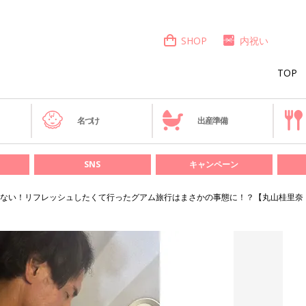
SHOP
内祝い
TOP
き
名づけ
出産準備
SNS
キャンペーン
ない！リフレッシュしたくて行ったグアム旅行はまさかの事態に！？【丸山桂里奈