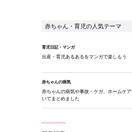
いてまとめました
新着記事
育児の困ったがズバリ！解決する
つ情報がいっぱい！
赤ちゃん・育児
8月7日生まれはこんな人 365
赤ちゃん・育児
あなたの「服を捨てるマイルー
スタイリストが喝！
赤ちゃん・育児