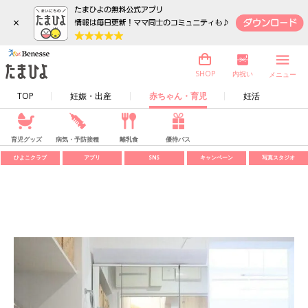
×
内祝い
SHOP
メニュー
TOP
妊娠・出産
赤ちゃん・育児
妊活
育児グッズ
病気・予防接種
離乳食
優待パス
ひよこクラブ
アプリ
SNS
キャンペーン
写真スタジオ