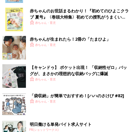
赤ちゃんのお世話まるわかり！『初めてのひよこクラ
ブ 夏号』〈巻頭大特集〉初めての授乳がうまくい
く！ おっぱい・ミルクの基本と夏のトラブル 解決テ
赤ちゃん・育児
ク
赤ちゃんが生まれたら！2冊の「たまひよ」
赤ちゃん・育児
【キャンドゥ】 ポケット出現！ 「収納性ゼロ」バッ
グが、まさかの理想的な収納バッグに爆誕
赤ちゃん・育児
「袋収納」が簡単でおすすめ！[ハハのさけび #82]
赤ちゃん・育児
明日働ける単発バイト求人サイト
PR(ショットワークス)