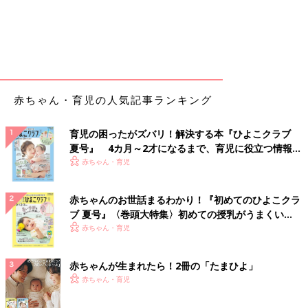
赤ちゃん・育児の人気記事ランキング
育児の困ったがズバリ！解決する本『ひよこクラブ
夏号』 4カ月～2才になるまで、育児に役立つ情報が
いっぱい！
赤ちゃん・育児
赤ちゃんのお世話まるわかり！『初めてのひよこクラ
ブ 夏号』〈巻頭大特集〉初めての授乳がうまくい
く！ おっぱい・ミルクの基本と夏のトラブル 解決テ
赤ちゃん・育児
ク
赤ちゃんが生まれたら！2冊の「たまひよ」
赤ちゃん・育児