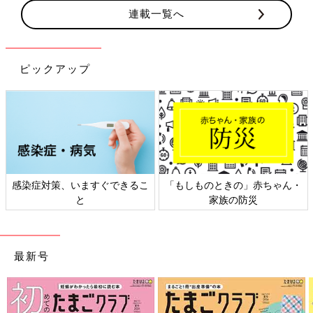
連載一覧へ
ピックアップ
ちゃん・
日本外来小児科学会リーフレッ
六星占術 細木かおりさん
ト検討会
相談
最新号