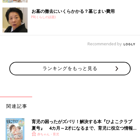
お墓の撤去にいくらかかる？墓じまい費用
PR(くらしの話題)
Recommended by
ランキングをもっと見る
関連記事
育児の困ったがズバリ！解決する本『ひよこクラブ
夏号』 4カ月～2才になるまで、育児に役立つ情報が
いっぱい！
赤ちゃん・育児