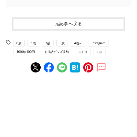
元記事へ戻る
0歳
1歳
2歳
3歳
4歳～
Instagram
100均/100円
お世話グッズ収納
ニトリ
app