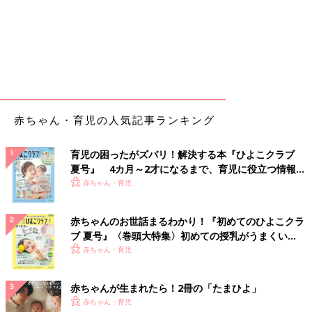
赤ちゃん・育児の人気記事ランキング
育児の困ったがズバリ！解決する本『ひよこクラブ
夏号』 4カ月～2才になるまで、育児に役立つ情報が
いっぱい！
赤ちゃん・育児
赤ちゃんのお世話まるわかり！『初めてのひよこクラ
ブ 夏号』〈巻頭大特集〉初めての授乳がうまくい
く！ おっぱい・ミルクの基本と夏のトラブル 解決テ
赤ちゃん・育児
ク
赤ちゃんが生まれたら！2冊の「たまひよ」
赤ちゃん・育児