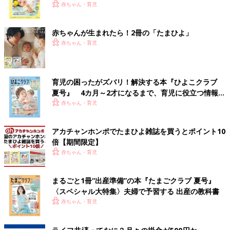
く！ おっぱい・ミルクの基本と夏のトラブル 解決テ
赤ちゃん・育児
ク
赤ちゃんが生まれたら！2冊の「たまひよ」
赤ちゃん・育児
育児の困ったがズバリ！解決する本『ひよこクラブ
夏号』 4カ月～2才になるまで、育児に役立つ情報が
いっぱい！
赤ちゃん・育児
アカチャンホンポでたまひよ雑誌を買うとポイント10
倍【期間限定】
赤ちゃん・育児
まるごと1冊“出産準備”の本『たまごクラブ 夏号』
〈スペシャル大特集〉夫婦で予習する 出産の教科書
赤ちゃん・育児