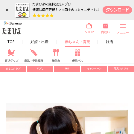
×
内祝い
SHOP
メニュー
TOP
妊娠・出産
赤ちゃん・育児
妊活
育児グッズ
病気・予防接種
離乳食
優待パス
ひよこクラブ
アプリ
SNS
キャンペーン
写真スタジオ