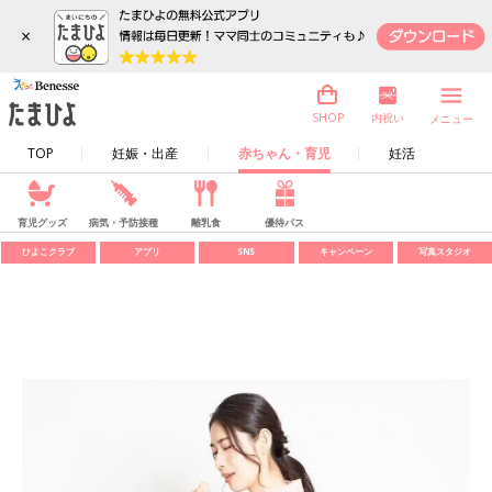
×
内祝い
SHOP
メニュー
TOP
妊娠・出産
赤ちゃん・育児
妊活
育児グッズ
病気・予防接種
離乳食
優待パス
ひよこクラブ
アプリ
SNS
キャンペーン
写真スタジオ