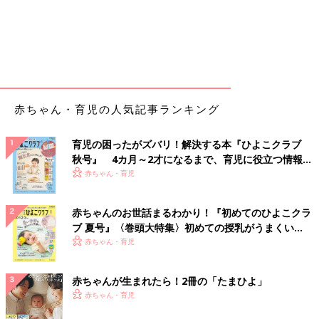
赤ちゃん・育児の人気記事ランキング
育児の困ったがズバリ！解決する本『ひよこクラブ
秋号』 4カ月～2才になるまで、育児に役立つ情報が
いっぱい！
赤ちゃん・育児
赤ちゃんのお世話まるわかり！『初めてのひよこクラ
ブ 夏号』〈巻頭大特集〉初めての授乳がうまくい
く！ おっぱい・ミルクの基本と夏のトラブル 解決テ
赤ちゃん・育児
ク
赤ちゃんが生まれたら！2冊の「たまひよ」
赤ちゃん・育児