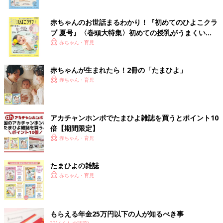
赤ちゃんのお世話まるわかり！『初めてのひよこクラ
ブ 夏号』〈巻頭大特集〉初めての授乳がうまくい
く！ おっぱい・ミルクの基本と夏のトラブル 解決テ
赤ちゃん・育児
ク
赤ちゃんが生まれたら！2冊の「たまひよ」
赤ちゃん・育児
アカチャンホンポでたまひよ雑誌を買うとポイント10
倍【期間限定】
赤ちゃん・育児
たまひよの雑誌
赤ちゃん・育児
もらえる年金25万円以下の人が知るべき事