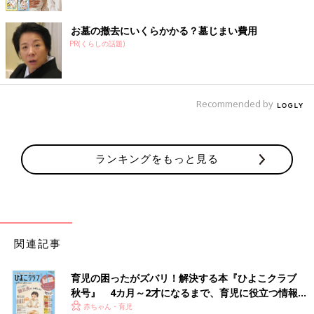
お墓の撤去にいくらかかる？墓じまい費用
PR(くらしの話題)
Recommended by
ランキングをもっと見る
関連記事
育児の困ったがズバリ！解決する本『ひよこクラブ
秋号』 4カ月～2才になるまで、育児に役立つ情報が
いっぱい！
赤ちゃん・育児