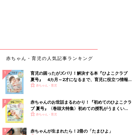
赤ちゃん・育児の人気記事ランキング
育児の困ったがズバリ！解決する本『ひよこクラブ
夏号』 4カ月～2才になるまで、育児に役立つ情報が
いっぱい！
赤ちゃん・育児
赤ちゃんのお世話まるわかり！『初めてのひよこクラ
ブ 夏号』〈巻頭大特集〉初めての授乳がうまくい
く！ おっぱい・ミルクの基本と夏のトラブル 解決テ
赤ちゃん・育児
ク
赤ちゃんが生まれたら！2冊の「たまひよ」