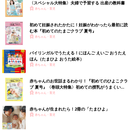
〈スペシャル大特集〉夫婦で予習する 出産の教科書
赤ちゃん・育児
初めて妊娠されたかたに！妊娠がわかったら最初に読
む本『初めてのたまごクラブ 夏号』
赤ちゃん・育児
バイリンガルでうたえる！にほんご えいご おうたえ
ほん（たまひよ おうた絵本）
赤ちゃん・育児
赤ちゃんのお世話まるわかり！『初めてのひよこクラ
ブ 夏号』〈巻頭大特集〉初めての授乳がうまくい
く！ おっぱい・ミルクの基本と夏のトラブル 解決テ
赤ちゃん・育児
ク
赤ちゃんが生まれたら！2冊の「たまひよ」
赤ちゃん・育児