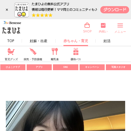
×
内祝い
SHOP
メニュー
TOP
妊娠・出産
赤ちゃん・育児
妊活
育児グッズ
病気・予防接種
離乳食
優待パス
ひよこクラブ
アプリ
SNS
キャンペーン
写真スタジオ