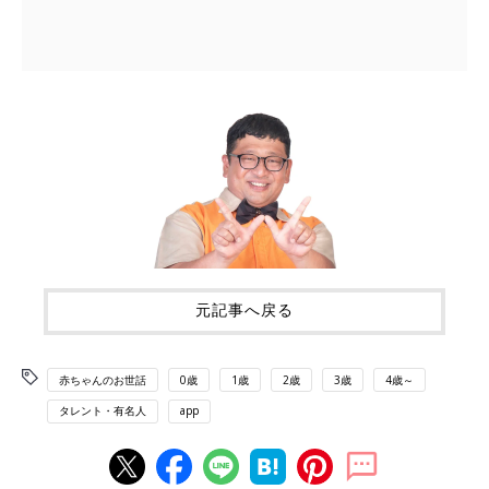
元記事へ戻る
赤ちゃんのお世話
0歳
1歳
2歳
3歳
4歳～
タレント・有名人
app