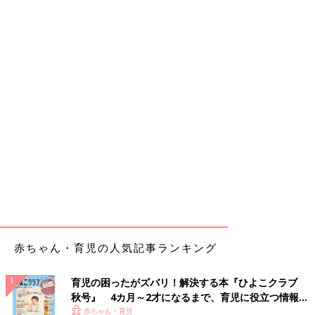
赤ちゃん・育児の人気記事ランキング
育児の困ったがズバリ！解決する本『ひよこクラブ
秋号』 4カ月～2才になるまで、育児に役立つ情報が
いっぱい！
赤ちゃん・育児