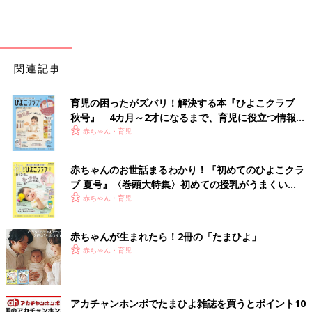
関連記事
育児の困ったがズバリ！解決する本『ひよこクラブ
秋号』 4カ月～2才になるまで、育児に役立つ情報が
いっぱい！
赤ちゃん・育児
赤ちゃんのお世話まるわかり！『初めてのひよこクラ
ブ 夏号』〈巻頭大特集〉初めての授乳がうまくい
く！ おっぱい・ミルクの基本と夏のトラブル 解決テ
赤ちゃん・育児
ク
赤ちゃんが生まれたら！2冊の「たまひよ」
赤ちゃん・育児
アカチャンホンポでたまひよ雑誌を買うとポイント10