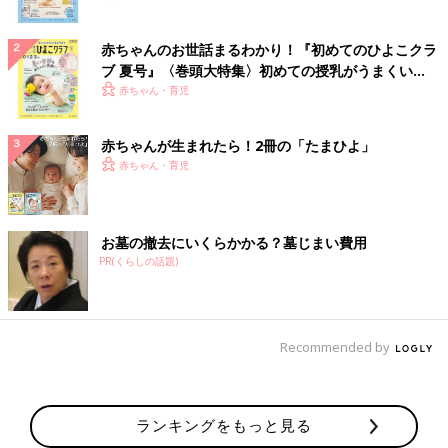
赤ちゃんのお世話まるわかり！『初めてのひよこクラ
ブ 夏号』〈巻頭大特集〉初めての授乳がうまくい
く！ おっぱい・ミルクの基本と夏のトラブル 解決テ
赤ちゃん・育児
ク
赤ちゃんが生まれたら！2冊の「たまひよ」
赤ちゃん・育児
お墓の撤去にいくらかかる？墓じまい費用
PR(くらしの話題)
Recommended by
ランキングをもっと見る