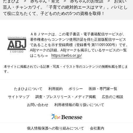
たまひよ
赤ちゃん・育児
赤ちゃんのお世話
お笑い
芸人・チャンカワイ。「子育ての絶対的エースはママ」。パパとし
て役に立ちたくて、子どものための5つの資格を取得！
ＡＢＪマークは、この電子書店・電子書籍配信サービスが、
著作権者からコンテンツ使用許諾を得た正規版配信サービス
であることを示す登録商標（登録番号 第11091000号）です。
ABJマークの詳細、ABJマークを掲示しているサービスの一覧
はこちら→
https://aebs.or.jp/
本サイトに掲載されている記事・写真・イラスト等のコンテンツの無断転載を禁じま
す。
たまひよについて
利用規約
ポリシー
医師・専門家一覧
サイトマップ
調査・プレスリリース・メディア掲載
広告のご相談
お問い合わせ
利用者情報の取り扱いについて
個人情報保護への取り組みについて
会社案内