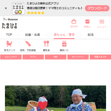
×
内祝い
SHOP
メニュー
TOP
妊娠・出産
赤ちゃん・育児
妊活
育児グッズ
病気・予防接種
離乳食
優待パス
ひよこクラブ
アプリ
SNS
キャンペーン
写真スタジオ