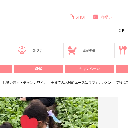
SHOP
内祝い
TOP
き
名づけ
出産準備
SNS
キャンペーン
お笑い芸人・チャンカワイ。「子育ての絶対的エースはママ」。パパとして役に