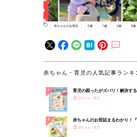
赤ちゃんのお世話
0歳
1歳
2歳
3歳
赤ちゃん・育児の人気記事ランキ
育児の困ったがズバリ！解決する
『ひよこクラブ 秋号』 4カ月～
赤ちゃん・育児
になるまで、育児に役立つ情報が
ぱい！
赤ちゃんのお世話まるわかり！『
てのひよこクラブ 夏号』〈巻頭
赤ちゃん・育児
集〉初めての授乳がうまくいく！