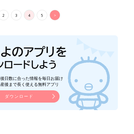
2
3
4
5
>
生後日数に合った情報を毎日お届け
ら産後まで長く使える無料アプリ
ダウンロード