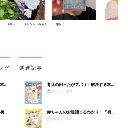
4歳～
タレント・有名人
app
ング
関連記事
本
育児の困ったがズバリ！解決する本
2才
『ひよこクラブ 秋号』 4カ月～2才
赤ちゃん・育児
いっ
になるまで、育児に役立つ情報がいっ
ぱい！
初め
赤ちゃんのお世話まるわかり！『初め
大特
てのひよこクラブ 夏号』〈巻頭大特
赤ちゃん・育児
 お
集〉初めての授乳がうまくいく！ お