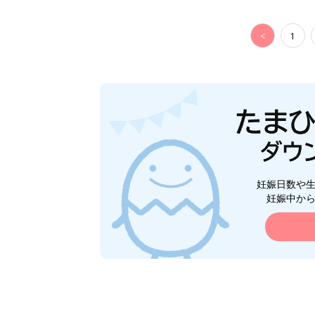
<
1
妊娠日数や
妊娠中か