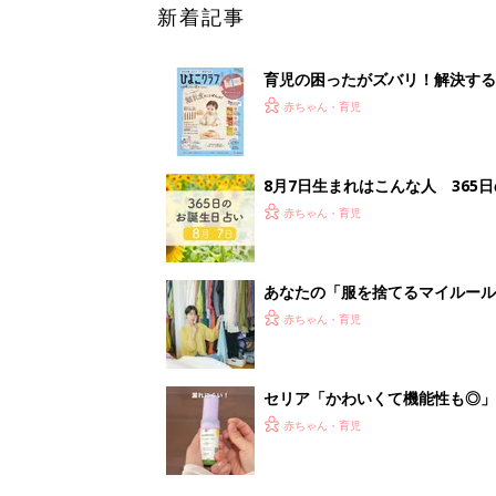
新着記事
育児の困ったがズバリ！解決する
つ情報がいっぱい！
赤ちゃん・育児
8月7日生まれはこんな人 365
赤ちゃん・育児
あなたの「服を捨てるマイルー
スタイリストが喝！
赤ちゃん・育児
セリア「かわいくて機能性も◎」
赤ちゃん・育児