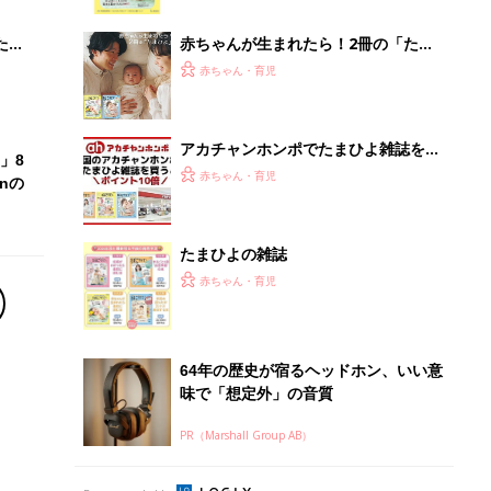
ブル
っぱい・ミルクの基本と夏のトラブル
解決テク
たま
赤ちゃんが生まれたら！2冊の「たま
ひよ」
赤ちゃん・育児
アカチャンホンポでたまひよ雑誌を買
」8
うとポイント10倍【期間限定】
赤ちゃん・育児
nの
たまひよの雑誌
赤ちゃん・育児
64年の歴史が宿るヘッドホン、いい意
味で「想定外」の音質
PR（Marshall Group AB）