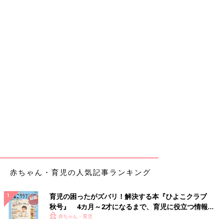
赤ちゃん・育児の人気記事ランキング
育児の困ったがズバリ！解決する本『ひよこクラブ
秋号』 4カ月～2才になるまで、育児に役立つ情報が
いっぱい！
赤ちゃん・育児