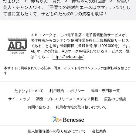
たまひよ
赤ちゃん・育児
赤ちゃんのお世話
お笑い
芸人・チャンカワイ。「子育ての絶対的エースはママ」。パパとし
て役に立ちたくて、子どものための5つの資格を取得！
ＡＢＪマークは、この電子書店・電子書籍配信サービスが、
著作権者からコンテンツ使用許諾を得た正規版配信サービス
であることを示す登録商標（登録番号 第11091000号）です。
ABJマークの詳細、ABJマークを掲示しているサービスの一覧
はこちら→
https://aebs.or.jp/
本サイトに掲載されている記事・写真・イラスト等のコンテンツの無断転載を禁じま
す。
たまひよについて
利用規約
ポリシー
医師・専門家一覧
サイトマップ
調査・プレスリリース・メディア掲載
広告のご相談
お問い合わせ
利用者情報の取り扱いについて
個人情報保護への取り組みについて
会社案内