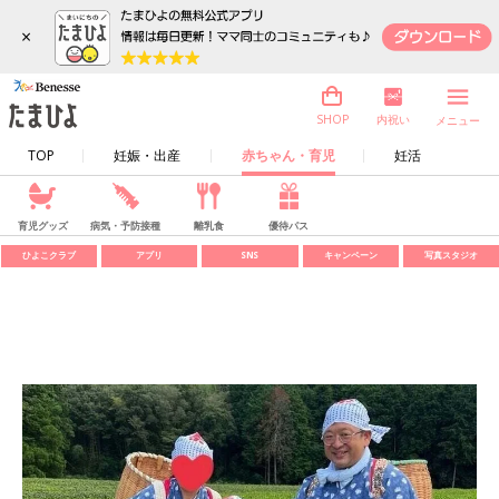
×
内祝い
SHOP
メニュー
TOP
妊娠・出産
赤ちゃん・育児
妊活
育児グッズ
病気・予防接種
離乳食
優待パス
ひよこクラブ
アプリ
SNS
キャンペーン
写真スタジオ