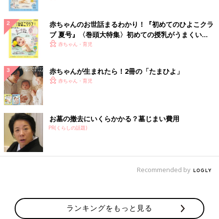
赤ちゃんのお世話まるわかり！『初めてのひよこクラ
ブ 夏号』〈巻頭大特集〉初めての授乳がうまくい
く！ おっぱい・ミルクの基本と夏のトラブル 解決テ
赤ちゃん・育児
ク
赤ちゃんが生まれたら！2冊の「たまひよ」
赤ちゃん・育児
お墓の撤去にいくらかかる？墓じまい費用
PR(くらしの話題)
Recommended by
ランキングをもっと見る