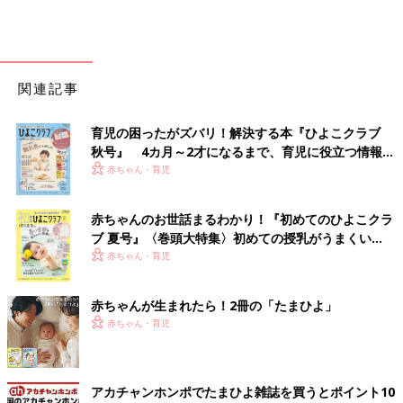
関連記事
育児の困ったがズバリ！解決する本『ひよこクラブ
秋号』 4カ月～2才になるまで、育児に役立つ情報が
いっぱい！
赤ちゃん・育児
赤ちゃんのお世話まるわかり！『初めてのひよこクラ
ブ 夏号』〈巻頭大特集〉初めての授乳がうまくい
く！ おっぱい・ミルクの基本と夏のトラブル 解決テ
赤ちゃん・育児
ク
赤ちゃんが生まれたら！2冊の「たまひよ」
赤ちゃん・育児
アカチャンホンポでたまひよ雑誌を買うとポイント10