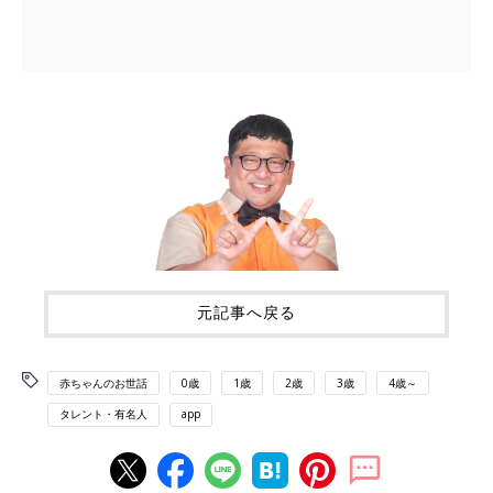
元記事へ戻る
赤ちゃんのお世話
0歳
1歳
2歳
3歳
4歳～
タレント・有名人
app