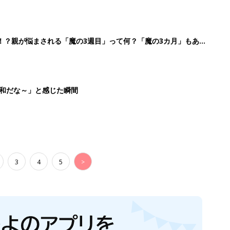
！？親が悩まされる「魔の3週目」って何？「魔の3カ月」もある
平和だな～」と感じた瞬間
3
4
5
>