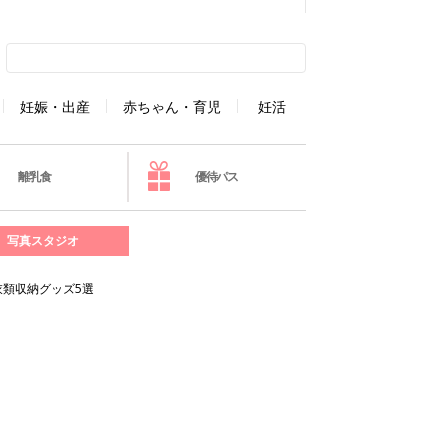
妊娠・出産
赤ちゃん・育児
妊活
離乳食
優待パス
写真スタジオ
衣類収納グッズ5選