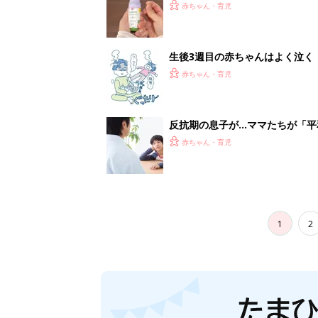
赤ちゃん・育児
生後3週目の赤ちゃんはよく泣く
って本当？【専門家】
赤ちゃん・育児
反抗期の息子が...ママたちが「
赤ちゃん・育児
1
2