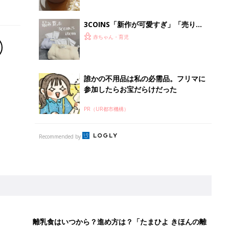
3COINS「新作が可愛すぎ」「売り切
れ前に無事ゲット！」話題のモコモコ
赤ちゃん・育児
インテリアグッズ5選
誰かの不用品は私の必需品。フリマに
参加したらお宝だらけだった
PR（UR都市機構）
Recommended by
離乳食はいつから？進め方は？「たまひよ きほんの離