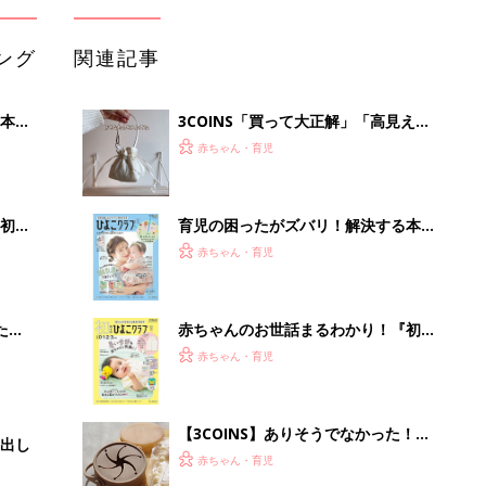
ング
関連記事
本
3COINS「買って大正解」「高見えで
2才
可愛すぎ」大人気のファッショングッ
赤ちゃん・育児
いっ
ズ4選
初め
育児の困ったがズバリ！解決する本
大特
『ひよこクラブ 夏号』 4カ月～2才
赤ちゃん・育児
 お
になるまで、育児に役立つ情報がいっ
ブル
ぱい！
たま
赤ちゃんのお世話まるわかり！『初め
てのひよこクラブ 夏号』〈巻頭大特
赤ちゃん・育児
集〉初めての授乳がうまくいく！ お
っぱい・ミルクの基本と夏のトラブル
解決テク
【3COINS】ありそうでなかった！か
出し
さばらなくて衛生的な「折りたためる
赤ちゃん・育児
スナックカップ」