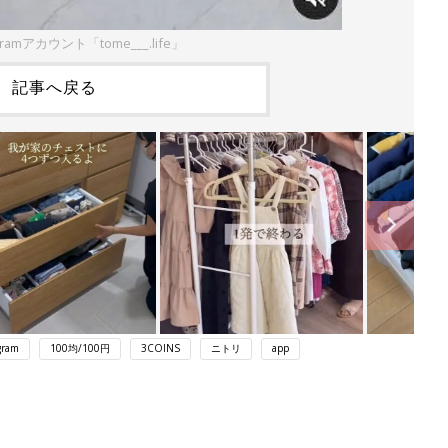
ramアカウント「tome___.life」
記事へ戻る
gram
100均/100円
3COINS
ニトリ
app