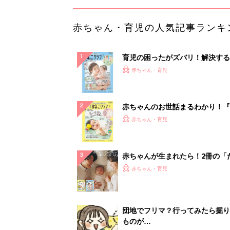
赤ちゃん・育児の人気記事ランキ
育児の困ったがズバリ！解決する
『ひよこクラブ 夏号』 4カ月～
赤ちゃん・育児
になるまで、育児に役立つ情報が
ぱい！
赤ちゃんのお世話まるわかり！『
てのひよこクラブ 夏号』〈巻頭
赤ちゃん・育児
集〉初めての授乳がうまくいく！
っぱい・ミルクの基本と夏のトラ
解決テク
赤ちゃんが生まれたら！2冊の「
ひよ」
赤ちゃん・育児
団地でフリマ？行ってみたら掘り
ものが…