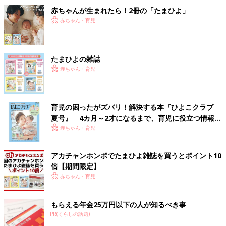
赤ちゃんが生まれたら！2冊の「たまひよ」
赤ちゃん・育児
たまひよの雑誌
赤ちゃん・育児
育児の困ったがズバリ！解決する本『ひよこクラブ
夏号』 4カ月～2才になるまで、育児に役立つ情報が
いっぱい！
赤ちゃん・育児
アカチャンホンポでたまひよ雑誌を買うとポイント10
倍【期間限定】
赤ちゃん・育児
もらえる年金25万円以下の人が知るべき事
PR(くらしの話題)