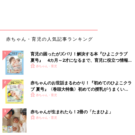
赤ちゃん・育児の人気記事ランキング
育児の困ったがズバリ！解決する本『ひよこクラブ
夏号』 4カ月～2才になるまで、育児に役立つ情報が
いっぱい！
赤ちゃん・育児
赤ちゃんのお世話まるわかり！『初めてのひよこクラ
ブ 夏号』〈巻頭大特集〉初めての授乳がうまくい
く！ おっぱい・ミルクの基本と夏のトラブル 解決テ
赤ちゃん・育児
ク
赤ちゃんが生まれたら！2冊の「たまひよ」
赤ちゃん・育児