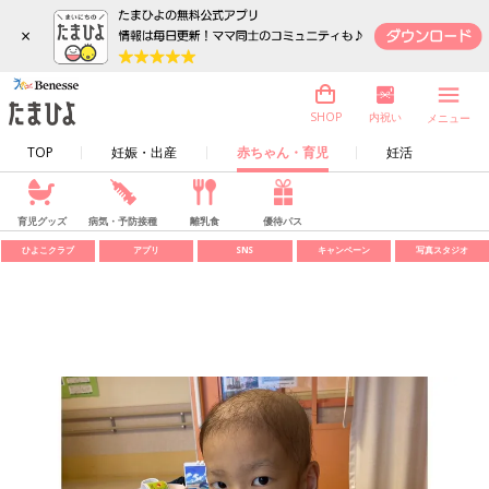
×
内祝い
SHOP
メニュー
TOP
妊娠・出産
赤ちゃん・育児
妊活
育児グッズ
病気・予防接種
離乳食
優待パス
ひよこクラブ
アプリ
SNS
キャンペーン
写真スタジオ