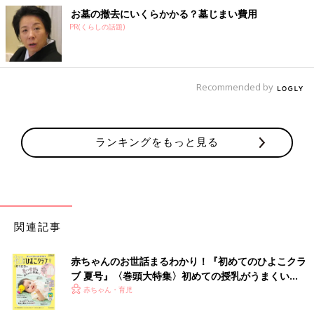
お墓の撤去にいくらかかる？墓じまい費用
PR(くらしの話題)
Recommended by
ランキングをもっと見る
関連記事
赤ちゃんのお世話まるわかり！『初めてのひよこクラ
ブ 夏号』〈巻頭大特集〉初めての授乳がうまくい
く！ おっぱい・ミルクの基本と夏のトラブル 解決テ
赤ちゃん・育児
ク