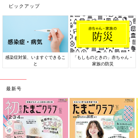
ピックアップ
ん・
日本外来小児科学会リーフレッ
六星占術 細木かおりさんの
ト検討会
相談
最新号