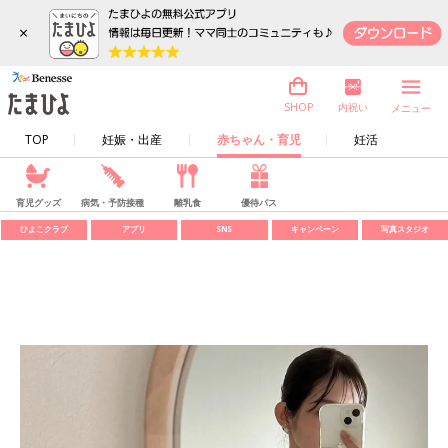
×
内祝い
SHOP
メニュー
TOP
妊娠・出産
赤ちゃん・育児
妊活
育児グッズ
病気・予防接種
離乳食
優待パス
ひよこクラブ
アプリ
SNS
キャンペーン
写真スタジオ