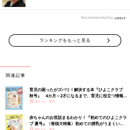
Recommended by
ランキングをもっと見る
関連記事
育児の困ったがズバリ！解決する本『ひよこクラブ
秋号』 4カ月～2才になるまで、育児に役立つ情報が
いっぱい！
赤ちゃん・育児
赤ちゃんのお世話まるわかり！『初めてのひよこクラ
ブ 夏号』〈巻頭大特集〉初めての授乳がうまくい
く！ おっぱい・ミルクの基本と夏のトラブル 解決テ
赤ちゃん・育児