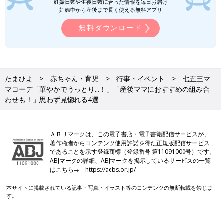
妊娠日数や生後日数に合った情報を毎日お届け
妊娠中から産後まで長く使える無料アプリ
無料ダウンロード
たまひよ
赤ちゃん・育児
行事・イベント
七五三マ
マコーデ「華やかでうっとり...！」「産後ママにおすすめの組み合
わせも！」思わず見惚れる4選
ＡＢＪマークは、この電子書店・電子書籍配信サービスが、
著作権者からコンテンツ使用許諾を得た正規版配信サービス
であることを示す登録商標（登録番号 第11091000号）です。
ABJマークの詳細、ABJマークを掲示しているサービスの一覧
はこちら→
https://aebs.or.jp/
本サイトに掲載されている記事・写真・イラスト等のコンテンツの無断転載を禁じま
す。