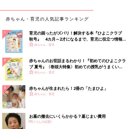
赤ちゃん・育児の人気記事ランキング
育児の困ったがズバリ！解決する本『ひよこクラブ
秋号』 4カ月～2才になるまで、育児に役立つ情報が
いっぱい！
赤ちゃん・育児
赤ちゃんのお世話まるわかり！『初めてのひよこクラ
ブ 夏号』〈巻頭大特集〉初めての授乳がうまくい
く！ おっぱい・ミルクの基本と夏のトラブル 解決テ
赤ちゃん・育児
ク
赤ちゃんが生まれたら！2冊の「たまひよ」
赤ちゃん・育児
お墓の撤去にいくらかかる？墓じまい費用
PR(くらしの話題)