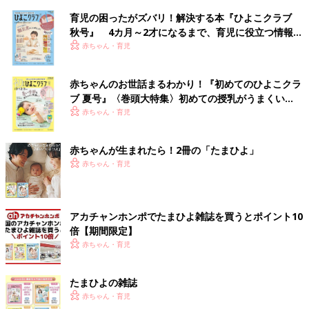
育児の困ったがズバリ！解決する本『ひよこクラブ
秋号』 4カ月～2才になるまで、育児に役立つ情報が
いっぱい！
赤ちゃん・育児
赤ちゃんのお世話まるわかり！『初めてのひよこクラ
ブ 夏号』〈巻頭大特集〉初めての授乳がうまくい
く！ おっぱい・ミルクの基本と夏のトラブル 解決テ
赤ちゃん・育児
ク
赤ちゃんが生まれたら！2冊の「たまひよ」
赤ちゃん・育児
アカチャンホンポでたまひよ雑誌を買うとポイント10
倍【期間限定】
赤ちゃん・育児
たまひよの雑誌
赤ちゃん・育児