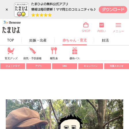
×
内祝い
SHOP
メニュー
TOP
妊娠・出産
赤ちゃん・育児
妊活
育児グッズ
病気・予防接種
離乳食
優待パス
ひよこクラブ
アプリ
SNS
キャンペーン
写真スタジオ