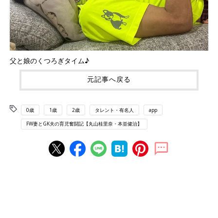
父と娘のくつろぎタイム♪
元記事へ戻る
0歳
1歳
2歳
タレント・有名人
app
FW妻とGK夫の育児奮闘記【丸山桂里奈・本並健治】