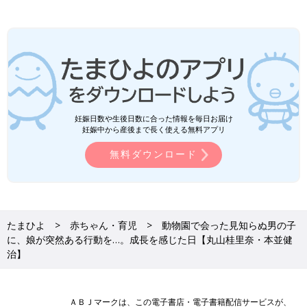
妊娠日数や生後日数に合った情報を毎日お届け
妊娠中から産後まで長く使える無料アプリ
無料ダウンロード
たまひよ
赤ちゃん・育児
動物園で会った見知らぬ男の子
に、娘が突然ある行動を…。成長を感じた日【丸山桂里奈・本並健
治】
ＡＢＪマークは、この電子書店・電子書籍配信サービスが、