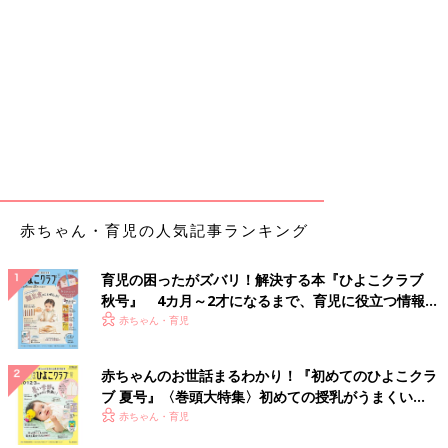
赤ちゃん・育児の人気記事ランキング
育児の困ったがズバリ！解決する本『ひよこクラブ
秋号』 4カ月～2才になるまで、育児に役立つ情報が
いっぱい！
赤ちゃん・育児
赤ちゃんのお世話まるわかり！『初めてのひよこクラ
ブ 夏号』〈巻頭大特集〉初めての授乳がうまくい
く！ おっぱい・ミルクの基本と夏のトラブル 解決テ
赤ちゃん・育児
ク