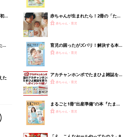
っぱい・ミルクの基本と夏のトラブル
解決テク
初め
赤ちゃんが生まれたら！2冊の「たま
大特
ひよ」
赤ちゃん・育児
 お
ブル
たま
育児の困ったがズバリ！解決する本
『ひよこクラブ 夏号』 4カ月～2才
赤ちゃん・育児
になるまで、育児に役立つ情報がいっ
ぱい！
アカチャンホンポでたまひよ雑誌を買
えた
うとポイント10倍【期間限定】
赤ちゃん・育児
まるごと1冊“出産準備”の本『たまご
クラブ 夏号』〈スペシャル大特集〉
赤ちゃん・育児
夫婦で予習する 出産の教科書
「え、こんなセールやってたの？」8