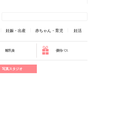
妊娠・出産
赤ちゃん・育児
妊活
離乳食
優待パス
写真スタジオ