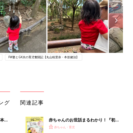
FW妻とGK夫の育児奮闘記【丸山桂里奈・本並健治】
ング
関連記事
本
赤ちゃんのお世話まるわかり！『初め
2才
てのひよこクラブ 夏号』〈巻頭大特
赤ちゃん・育児
いっ
集〉初めての授乳がうまくいく！ お