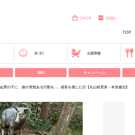
SHOP
内祝い
TOP
き
名づけ
出産準備
SNS
キャンペーン
ぬ男の子に、娘が突然ある行動を…。成長を感じた日【丸山桂里奈・本並健治】