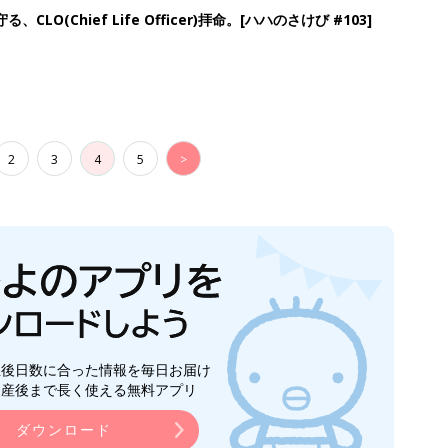
LO(Chief Life Officer)拝命。[ハハのさけび #103]
2
3
4
5
>
生後日数に合った情報を毎日お届け
ら産後まで長く使える無料アプリ
ダウンロード