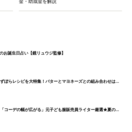
金・助成金を解説
日のお誕生日占い【鏡リュウジ監修】
」ずぼらレシピを大特集！バターとマヨネーズとの組み合わせは栄
」「コーデの幅が広がる」元子ども服販売員ライター厳選★夏のバ