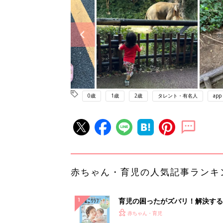
0歳
1歳
2歳
タレント・有名人
app
赤ちゃん・育児の人気記事ランキ
育児の困ったがズバリ！解決する
『ひよこクラブ 夏号』 4カ月～
赤ちゃん・育児
になるまで、育児に役立つ情報が