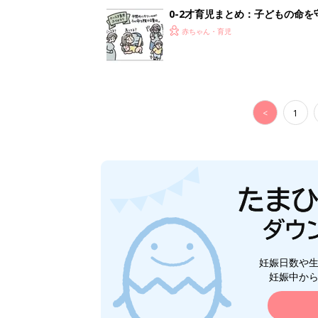
0-2才育児まとめ：子どもの命を守る、C
赤ちゃん・育児
<
1
妊娠日数や
妊娠中か