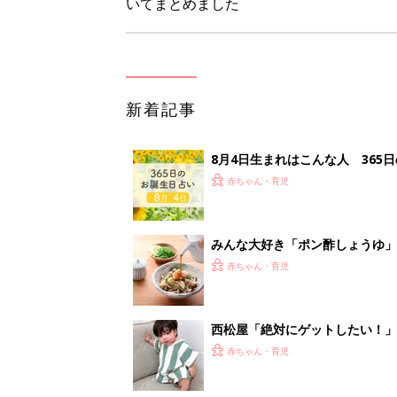
いてまとめました
新着記事
8月4日生まれはこんな人 365
赤ちゃん・育児
みんな大好き「ポン酢しょうゆ
養学的にも最高⁉
赤ちゃん・育児
西松屋「絶対にゲットしたい！
ズりアイテム5選
赤ちゃん・育児