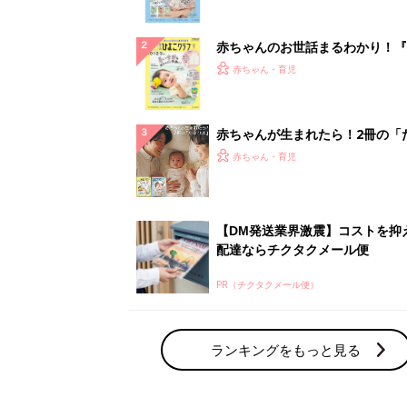
ぱい！
赤ちゃんのお世話まるわかり！『
てのひよこクラブ 夏号』〈巻頭
赤ちゃん・育児
集〉初めての授乳がうまくいく！
っぱい・ミルクの基本と夏のトラ
解決テク
赤ちゃんが生まれたら！2冊の「
ひよ」
赤ちゃん・育児
【DM発送業界激震】コストを抑
配達ならチクタクメール便
PR（チクタクメール便）
ランキングをもっと見る