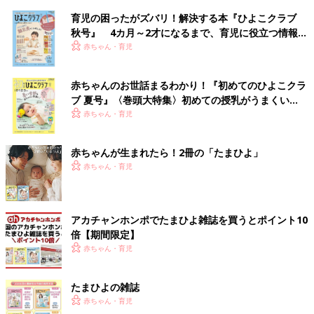
育児の困ったがズバリ！解決する本『ひよこクラブ
秋号』 4カ月～2才になるまで、育児に役立つ情報が
いっぱい！
赤ちゃん・育児
赤ちゃんのお世話まるわかり！『初めてのひよこクラ
ブ 夏号』〈巻頭大特集〉初めての授乳がうまくい
く！ おっぱい・ミルクの基本と夏のトラブル 解決テ
赤ちゃん・育児
ク
赤ちゃんが生まれたら！2冊の「たまひよ」
赤ちゃん・育児
アカチャンホンポでたまひよ雑誌を買うとポイント10
倍【期間限定】
赤ちゃん・育児
たまひよの雑誌
赤ちゃん・育児