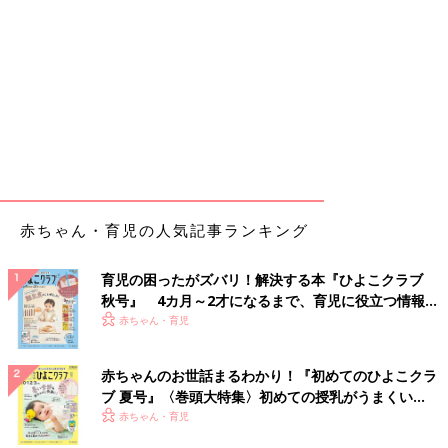
赤ちゃん・育児の人気記事ランキング
育児の困ったがズバリ！解決する本『ひよこクラブ
秋号』 4カ月～2才になるまで、育児に役立つ情報が
いっぱい！
赤ちゃん・育児
赤ちゃんのお世話まるわかり！『初めてのひよこクラ
ブ 夏号』〈巻頭大特集〉初めての授乳がうまくい
く！ おっぱい・ミルクの基本と夏のトラブル 解決テ
赤ちゃん・育児
ク