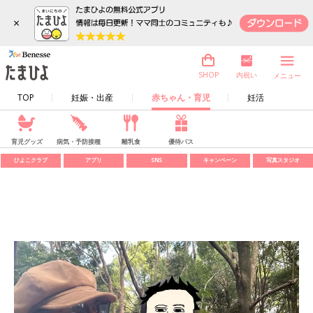
×
内祝い
SHOP
メニュー
TOP
妊娠・出産
赤ちゃん・育児
妊活
育児グッズ
病気・予防接種
離乳食
優待パス
ひよこクラブ
アプリ
SNS
キャンペーン
写真スタジオ