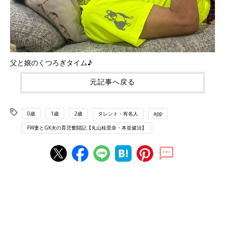
父と娘のくつろぎタイム♪
元記事へ戻る
0歳
1歳
2歳
タレント・有名人
app
FW妻とGK夫の育児奮闘記【丸山桂里奈・本並健治】