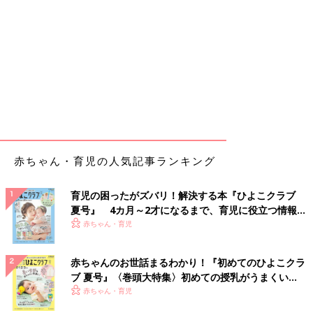
赤ちゃん・育児の人気記事ランキング
育児の困ったがズバリ！解決する本『ひよこクラブ
夏号』 4カ月～2才になるまで、育児に役立つ情報が
いっぱい！
赤ちゃん・育児
赤ちゃんのお世話まるわかり！『初めてのひよこクラ
ブ 夏号』〈巻頭大特集〉初めての授乳がうまくい
く！ おっぱい・ミルクの基本と夏のトラブル 解決テ
赤ちゃん・育児
ク