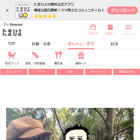
×
内祝い
SHOP
メニュー
TOP
妊娠・出産
赤ちゃん・育児
妊活
育児グッズ
病気・予防接種
離乳食
優待パス
ひよこクラブ
アプリ
SNS
キャンペーン
写真スタジオ