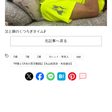
父と娘のくつろぎタイム♪
元記事へ戻る
0歳
1歳
2歳
タレント・有名人
app
FW妻とGK夫の育児奮闘記【丸山桂里奈・本並健治】