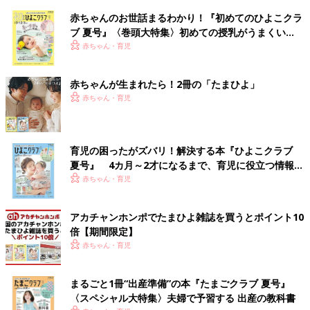
赤ちゃんのお世話まるわかり！『初めてのひよこクラ
ブ 夏号』〈巻頭大特集〉初めての授乳がうまくい
く！ おっぱい・ミルクの基本と夏のトラブル 解決テ
赤ちゃん・育児
ク
赤ちゃんが生まれたら！2冊の「たまひよ」
赤ちゃん・育児
育児の困ったがズバリ！解決する本『ひよこクラブ
夏号』 4カ月～2才になるまで、育児に役立つ情報が
いっぱい！
赤ちゃん・育児
アカチャンホンポでたまひよ雑誌を買うとポイント10
倍【期間限定】
赤ちゃん・育児
まるごと1冊“出産準備”の本『たまごクラブ 夏号』
〈スペシャル大特集〉夫婦で予習する 出産の教科書