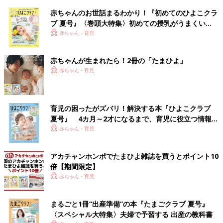
赤ちゃんのお世話まるわかり！『初めてのひよこクラ
ブ 夏号』〈巻頭大特集〉初めての授乳がうまくい
く！ おっぱい・ミルクの基本と夏のトラブル 解決テ
赤ちゃん・育児
ク
赤ちゃんが生まれたら！2冊の「たまひよ」
赤ちゃん・育児
育児の困ったがズバリ！解決する本『ひよこクラブ
夏号』 4カ月～2才になるまで、育児に役立つ情報が
いっぱい！
赤ちゃん・育児
アカチャンホンポでたまひよ雑誌を買うとポイント10
倍【期間限定】
赤ちゃん・育児
まるごと1冊“出産準備”の本『たまごクラブ 夏号』
〈スペシャル大特集〉夫婦で予習する 出産の教科書