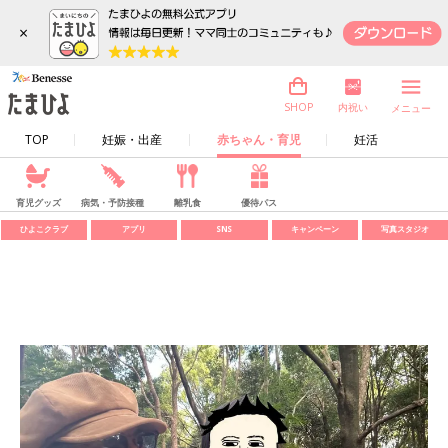
×
内祝い
SHOP
メニュー
TOP
妊娠・出産
赤ちゃん・育児
妊活
育児グッズ
病気・予防接種
離乳食
優待パス
ひよこクラブ
アプリ
SNS
キャンペーン
写真スタジオ