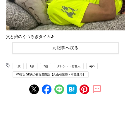
父と娘のくつろぎタイム♪
元記事へ戻る
0歳
1歳
2歳
タレント・有名人
app
FW妻とGK夫の育児奮闘記【丸山桂里奈・本並健治】