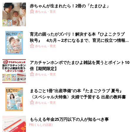
赤ちゃんが生まれたら！2冊の「たまひよ」
赤ちゃん・育児
育児の困ったがズバリ！解決する本『ひよこクラブ
秋号』 4カ月～2才になるまで、育児に役立つ情報が
いっぱい！
赤ちゃん・育児
アカチャンホンポでたまひよ雑誌を買うとポイント10
倍【期間限定】
赤ちゃん・育児
まるごと1冊“出産準備”の本『たまごクラブ 夏号』
〈スペシャル大特集〉夫婦で予習する 出産の教科書
赤ちゃん・育児
もらえる年金25万円以下の人が知るべき事
PR(くらしの話題)