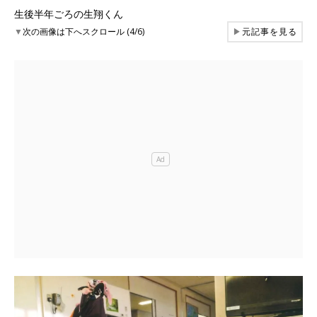
生後半年ごろの生翔くん
▼
次の画像は下へスクロール (4/6)
▶
元記事を見る