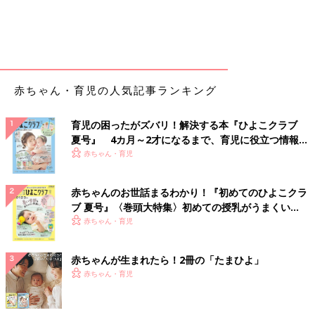
赤ちゃん・育児の人気記事ランキング
育児の困ったがズバリ！解決する本『ひよこクラブ
夏号』 4カ月～2才になるまで、育児に役立つ情報が
いっぱい！
赤ちゃん・育児
赤ちゃんのお世話まるわかり！『初めてのひよこクラ
ブ 夏号』〈巻頭大特集〉初めての授乳がうまくい
く！ おっぱい・ミルクの基本と夏のトラブル 解決テ
赤ちゃん・育児
ク
赤ちゃんが生まれたら！2冊の「たまひよ」
赤ちゃん・育児