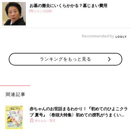
お墓の撤去にいくらかかる？墓じまい費用
PR(くらしの話題)
Recommended by
ランキングをもっと見る
関連記事
赤ちゃんのお世話まるわかり！『初めてのひよこクラ
ブ 夏号』〈巻頭大特集〉初めての授乳がうまくい
く！ おっぱい・ミルクの基本と夏のトラブル 解決テ
赤ちゃん・育児
ク