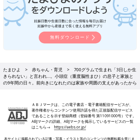
妊娠日数や生後日数に合った情報を毎日お届け
妊娠中から産後まで長く使える無料アプリ
無料ダウンロード
たまひよ
赤ちゃん・育児
700グラムで生まれ「3日しか生
きられない」と言われ…。小頭症（重度脳性まひ）の息子と家族と
の9年間の日々。前向きになれたのは家族や周囲の支えがあったから
ＡＢＪマークは、この電子書店・電子書籍配信サービスが、
著作権者からコンテンツ使用許諾を得た正規版配信サービス
であることを示す登録商標（登録番号 第11091000号）です。
ABJマークの詳細、ABJマークを掲示しているサービスの一覧
はこちら→
https://aebs.or.jp/
本サイトに掲載されている記事・写真・イラスト等のコンテンツの無断転載を禁じま