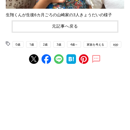
生翔くんが生後6カ月ごろの山崎家の3人きょうだいの様子
元記事へ戻る
0歳
1歳
2歳
3歳
4歳～
家族を考える
app