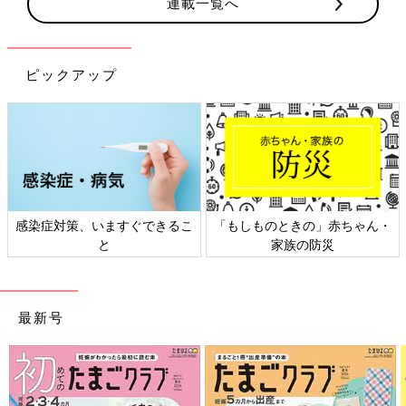
連載一覧へ
ピックアップ
もしものときの」赤ちゃん・
日本外来小児科学会リーフレッ
六星
家族の防災
ト検討会
最新号