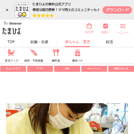
×
内祝い
SHOP
メニュー
TOP
妊娠・出産
赤ちゃん・育児
妊活
育児グッズ
病気・予防接種
離乳食
優待パス
ひよこクラブ
アプリ
SNS
キャンペーン
写真スタジオ