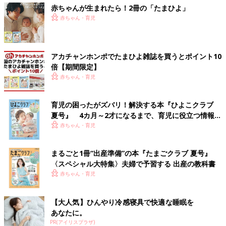
赤ちゃんが生まれたら！2冊の「たまひよ」
赤ちゃん・育児
アカチャンホンポでたまひよ雑誌を買うとポイント10
倍【期間限定】
赤ちゃん・育児
育児の困ったがズバリ！解決する本『ひよこクラブ
夏号』 4カ月～2才になるまで、育児に役立つ情報が
いっぱい！
赤ちゃん・育児
まるごと1冊“出産準備”の本『たまごクラブ 夏号』
〈スペシャル大特集〉夫婦で予習する 出産の教科書
赤ちゃん・育児
【大人気】ひんやり冷感寝具で快適な睡眠を
あなたに。
PR(アイリスプラザ)