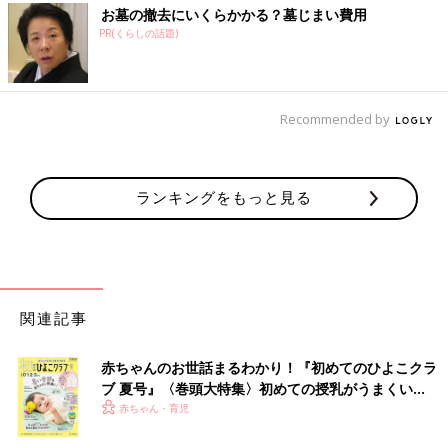
お墓の撤去にいくらかかる？墓じまい費用
PR(くらしの話題)
Recommended by
ランキングをもっと見る
関連記事
赤ちゃんのお世話まるわかり！『初めてのひよこクラ
ブ 夏号』〈巻頭大特集〉初めての授乳がうまくい
く！ おっぱい・ミルクの基本と夏のトラブル 解決テ
赤ちゃん・育児
ク