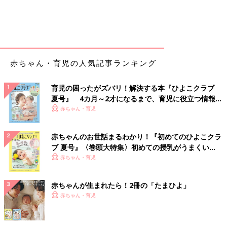
赤ちゃん・育児の人気記事ランキング
育児の困ったがズバリ！解決する本『ひよこクラブ
夏号』 4カ月～2才になるまで、育児に役立つ情報が
いっぱい！
赤ちゃん・育児
赤ちゃんのお世話まるわかり！『初めてのひよこクラ
ブ 夏号』〈巻頭大特集〉初めての授乳がうまくい
く！ おっぱい・ミルクの基本と夏のトラブル 解決テ
赤ちゃん・育児
ク
赤ちゃんが生まれたら！2冊の「たまひよ」
赤ちゃん・育児