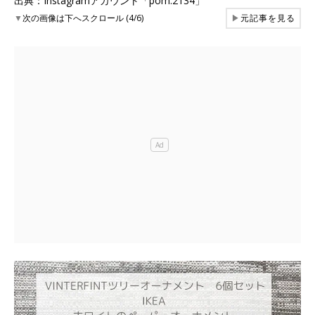
出典：Instagramアカウント「pom.2134」
▼
次の画像は下へスクロール (4/6)
▶
元記事を見る