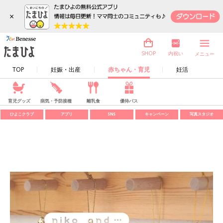
×
内祝い
SHOP
メニュー
TOP
妊娠・出産
赤ちゃん・育児
妊活
育児グッズ
病気・予防接種
離乳食
優待パス
ひよこクラブ
アプリ
SNS
キャンペーン
写真スタジオ