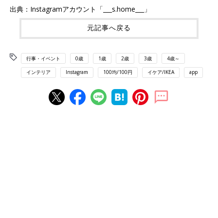
出典：Instagramアカウント「___s.home___」
元記事へ戻る
行事・イベント
0歳
1歳
2歳
3歳
4歳～
インテリア
Instagram
100均/100円
イケア/IKEA
app