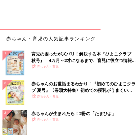
赤ちゃん・育児の人気記事ランキング
育児の困ったがズバリ！解決する本『ひよこクラブ
秋号』 4カ月～2才になるまで、育児に役立つ情報が
いっぱい！
赤ちゃん・育児
赤ちゃんのお世話まるわかり！『初めてのひよこクラ
ブ 夏号』〈巻頭大特集〉初めての授乳がうまくい
く！ おっぱい・ミルクの基本と夏のトラブル 解決テ
赤ちゃん・育児
ク
赤ちゃんが生まれたら！2冊の「たまひよ」
赤ちゃん・育児