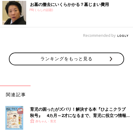
お墓の撤去にいくらかかる？墓じまい費用
PR(くらしの話題)
Recommended by
ランキングをもっと見る
関連記事
育児の困ったがズバリ！解決する本『ひよこクラブ
秋号』 4カ月～2才になるまで、育児に役立つ情報が
いっぱい！
赤ちゃん・育児