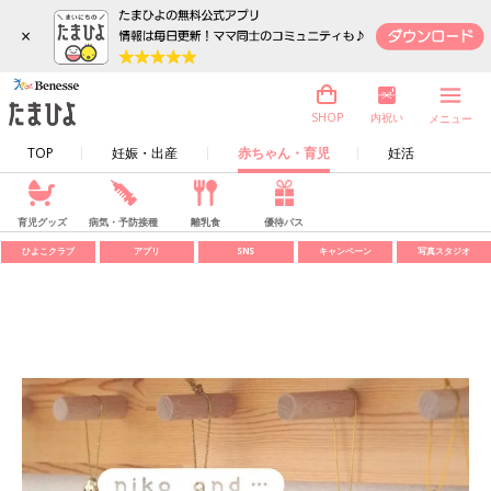
×
内祝い
SHOP
メニュー
TOP
妊娠・出産
赤ちゃん・育児
妊活
育児グッズ
病気・予防接種
離乳食
優待パス
ひよこクラブ
アプリ
SNS
キャンペーン
写真スタジオ