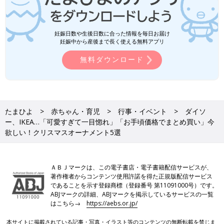
妊娠日数や生後日数に合った情報を毎日お届け
妊娠中から産後まで長く使える無料アプリ
無料ダウンロード
たまひよ
赤ちゃん・育児
行事・イベント
ダイソ
ー、IKEA…「可愛すぎて一目惚れ」「お手頃価格でまとめ買い」今
欲しい！クリスマスオーナメント5選
ＡＢＪマークは、この電子書店・電子書籍配信サービスが、
著作権者からコンテンツ使用許諾を得た正規版配信サービス
であることを示す登録商標（登録番号 第11091000号）です。
ABJマークの詳細、ABJマークを掲示しているサービスの一覧
はこちら→
https://aebs.or.jp/
本サイトに掲載されている記事・写真・イラスト等のコンテンツの無断転載を禁じま