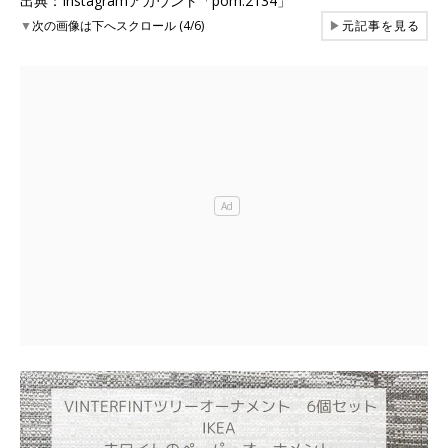
出典：Instagramアカウント「pom.2134」
▼
次の画像は下へスクロール (4/6)
▶
元記事を見る