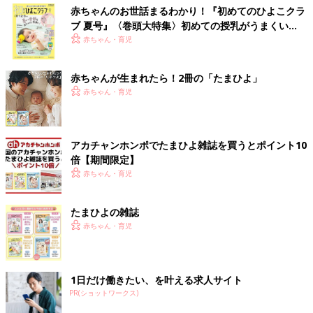
赤ちゃんのお世話まるわかり！『初めてのひよこクラ
ブ 夏号』〈巻頭大特集〉初めての授乳がうまくい
く！ おっぱい・ミルクの基本と夏のトラブル 解決テ
赤ちゃん・育児
ク
赤ちゃんが生まれたら！2冊の「たまひよ」
赤ちゃん・育児
アカチャンホンポでたまひよ雑誌を買うとポイント10
倍【期間限定】
赤ちゃん・育児
たまひよの雑誌
赤ちゃん・育児
1日だけ働きたい、を叶える求人サイト
PR(ショットワークス)