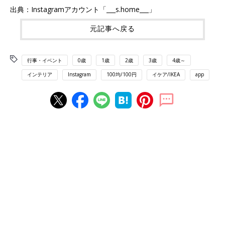
出典：Instagramアカウント「___s.home___」
元記事へ戻る
行事・イベント
0歳
1歳
2歳
3歳
4歳～
インテリア
Instagram
100均/100円
イケア/IKEA
app