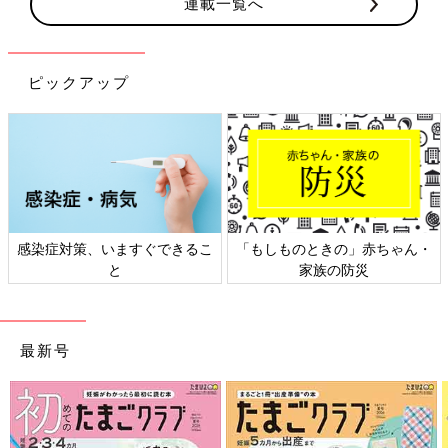
連載一覧へ
ピックアップ
赤ちゃん・
日本外来小児科学会リーフレッ
六星占術 細木かおりさ
ト検討会
相談
最新号