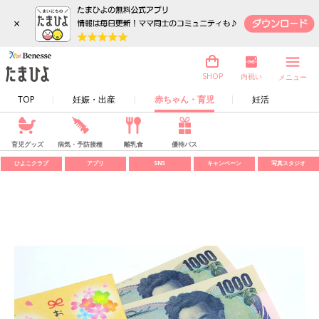
×
内祝い
SHOP
メニュー
TOP
妊娠・出産
赤ちゃん・育児
妊活
育児グッズ
病気・予防接種
離乳食
優待パス
ひよこクラブ
アプリ
SNS
キャンペーン
写真スタジオ