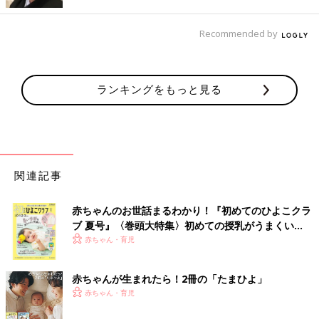
Recommended by
ランキングをもっと見る
関連記事
赤ちゃんのお世話まるわかり！『初めてのひよこクラ
ブ 夏号』〈巻頭大特集〉初めての授乳がうまくい
く！ おっぱい・ミルクの基本と夏のトラブル 解決テ
赤ちゃん・育児
ク
赤ちゃんが生まれたら！2冊の「たまひよ」
赤ちゃん・育児