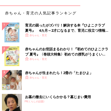
赤ちゃん・育児の人気記事ランキング
育児の困ったがズバリ！解決する本『ひよこクラブ
夏号』 4カ月～2才になるまで、育児に役立つ情報が
いっぱい！
赤ちゃん・育児
赤ちゃんのお世話まるわかり！『初めてのひよこクラ
ブ 夏号』〈巻頭大特集〉初めての授乳がうまくい
く！ おっぱい・ミルクの基本と夏のトラブル 解決テ
赤ちゃん・育児
ク
赤ちゃんが生まれたら！2冊の「たまひよ」
赤ちゃん・育児
お墓の撤去にいくらかかる？墓じまい費用
PR(くらしの話題)