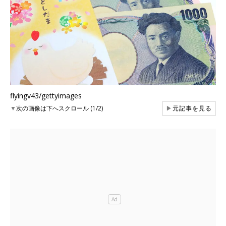
flyingv43/gettyimages
▼
次の画像は下へスクロール (1/2)
▶
元記事を見る