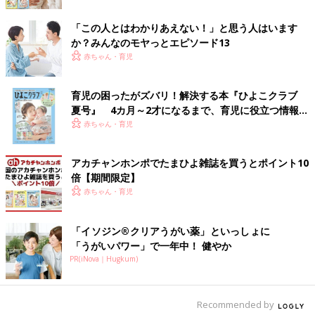
「この人とはわかりあえない！」と思う人はいます
か？みんなのモヤっとエピソード13
赤ちゃん・育児
育児の困ったがズバリ！解決する本『ひよこクラブ
夏号』 4カ月～2才になるまで、育児に役立つ情報が
いっぱい！
赤ちゃん・育児
アカチャンホンポでたまひよ雑誌を買うとポイント10
倍【期間限定】
赤ちゃん・育児
「イソジン®クリアうがい薬」といっしょに
「うがいパワー」で一年中！ 健やか
PR(iNova｜Hugkum)
Recommended by