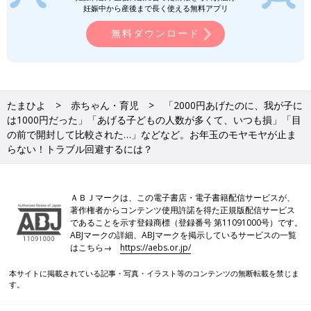
妊娠中から産後まで長く使える無料アプリ
無料ダウンロード
たまひよ
赤ちゃん・育児
「2000円あげたのに、我が子に
は1000円だった」「あげる子どもの人数が多くて、いつも損」「目
の前で開封して比較された…」などなど。お年玉のモヤモヤが止ま
らない！トラブル回避するには？
ＡＢＪマークは、この電子書店・電子書籍配信サービスが、
著作権者からコンテンツ使用許諾を得た正規版配信サービス
であることを示す登録商標（登録番号 第11091000号）です。
ABJマークの詳細、ABJマークを掲示しているサービスの一覧
はこちら→
https://aebs.or.jp/
本サイトに掲載されている記事・写真・イラスト等のコンテンツの無断転載を禁じま
す。