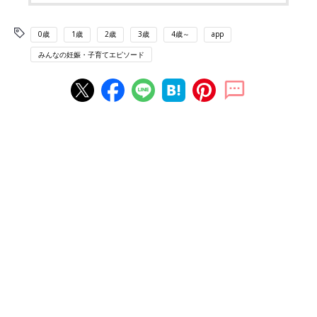
0歳
1歳
2歳
3歳
4歳～
app
みんなの妊娠・子育てエピソード