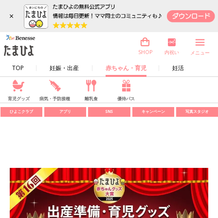
×
内祝い
SHOP
メニュー
TOP
妊娠・出産
赤ちゃん・育児
妊活
育児グッズ
病気・予防接種
離乳食
優待パス
ひよこクラブ
アプリ
SNS
キャンペーン
写真スタジオ