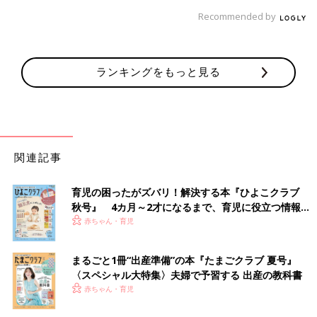
Recommended by
ランキングをもっと見る
関連記事
育児の困ったがズバリ！解決する本『ひよこクラブ
秋号』 4カ月～2才になるまで、育児に役立つ情報が
いっぱい！
赤ちゃん・育児
まるごと1冊“出産準備”の本『たまごクラブ 夏号』
〈スペシャル大特集〉夫婦で予習する 出産の教科書
赤ちゃん・育児