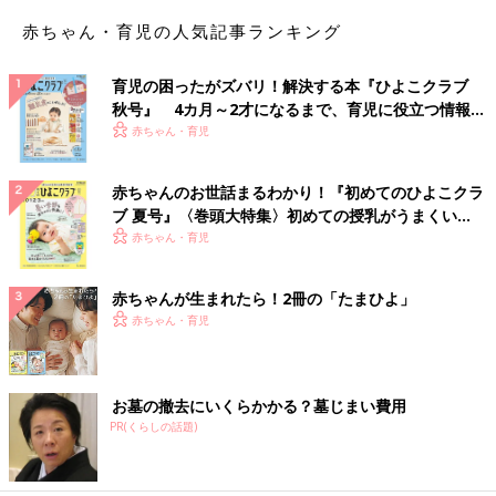
赤ちゃん・育児の人気記事ランキング
育児の困ったがズバリ！解決する本『ひよこクラブ
秋号』 4カ月～2才になるまで、育児に役立つ情報が
いっぱい！
赤ちゃん・育児
赤ちゃんのお世話まるわかり！『初めてのひよこクラ
ブ 夏号』〈巻頭大特集〉初めての授乳がうまくい
く！ おっぱい・ミルクの基本と夏のトラブル 解決テ
赤ちゃん・育児
ク
赤ちゃんが生まれたら！2冊の「たまひよ」
赤ちゃん・育児
お墓の撤去にいくらかかる？墓じまい費用
PR(くらしの話題)