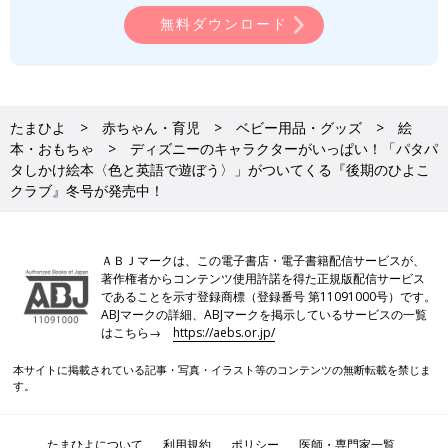
無料ダウンロード
たまひよ
赤ちゃん・育児
ベビー用品・グッズ
絵
本・おもちゃ
ディズニーのキャラクターがいっぱい！「パタパ
タしかけ絵本〈色と英語で遊ぼう〉」がついてくる『後期のひよこ
クラブ』冬号が発売中！
ＡＢＪマークは、この電子書店・電子書籍配信サービスが、
著作権者からコンテンツ使用許諾を得た正規版配信サービス
であることを示す登録商標（登録番号 第11091000号）です。
ABJマークの詳細、ABJマークを掲示しているサービスの一覧
はこちら→
https://aebs.or.jp/
本サイトに掲載されている記事・写真・イラスト等のコンテンツの無断転載を禁じま
す。
たまひよについて
利用規約
ポリシー
医師・専門家一覧