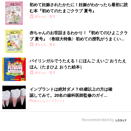
初めて妊娠されたかたに！妊娠がわかったら最初に読
む本『初めてのたまごクラブ 夏号』
赤ちゃん・育児
赤ちゃんのお世話まるわかり！『初めてのひよこクラ
ブ 夏号』〈巻頭大特集〉初めての授乳がうまくい
く！ おっぱい・ミルクの基本と夏のトラブル 解決テ
赤ちゃん・育児
ク
バイリンガルでうたえる！にほんご えいご おうたえ
ほん（たまひよ おうた絵本）
赤ちゃん・育児
インプラントは絶対ダメ？65歳以上の方は確
認してみて。20名の歯科医師監修のガイ...
PR(あんしんインプラント)
Recommended by