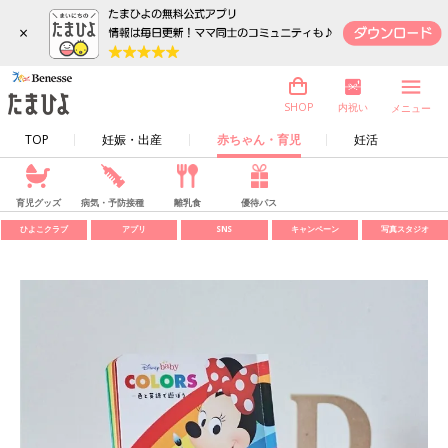
×
内祝い
SHOP
メニュー
TOP
妊娠・出産
赤ちゃん・育児
妊活
育児グッズ
病気・予防接種
離乳食
優待パス
ひよこクラブ
アプリ
SNS
キャンペーン
写真スタジオ