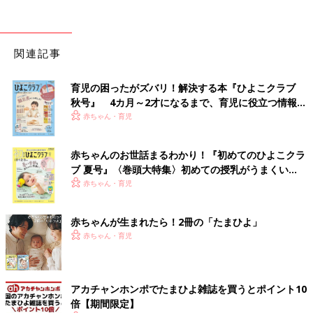
関連記事
育児の困ったがズバリ！解決する本『ひよこクラブ
秋号』 4カ月～2才になるまで、育児に役立つ情報が
いっぱい！
赤ちゃん・育児
赤ちゃんのお世話まるわかり！『初めてのひよこクラ
ブ 夏号』〈巻頭大特集〉初めての授乳がうまくい
く！ おっぱい・ミルクの基本と夏のトラブル 解決テ
赤ちゃん・育児
ク
赤ちゃんが生まれたら！2冊の「たまひよ」
赤ちゃん・育児
アカチャンホンポでたまひよ雑誌を買うとポイント10
倍【期間限定】