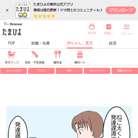
×
内祝い
SHOP
メニュー
TOP
妊娠・出産
赤ちゃん・育児
妊活
育児グッズ
病気・予防接種
離乳食
優待パス
ひよこクラブ
アプリ
SNS
キャンペーン
写真スタジオ