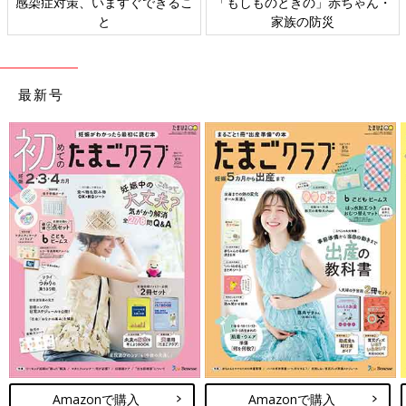
感染症対策、いますぐできるこ
「もしものときの」赤ちゃん・
と
家族の防災
最新号
Amazonで購入
Amazonで購入