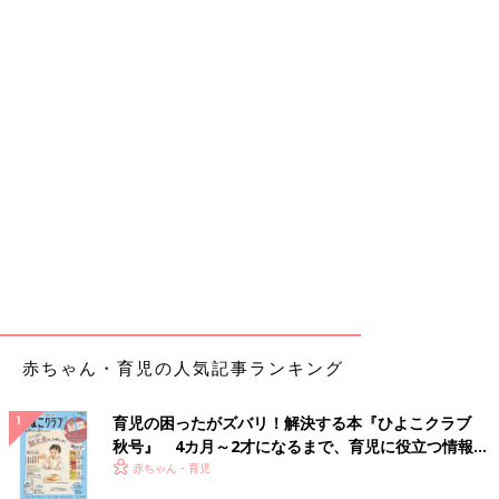
赤ちゃん・育児の人気記事ランキング
育児の困ったがズバリ！解決する本『ひよこクラブ
秋号』 4カ月～2才になるまで、育児に役立つ情報が
いっぱい！
赤ちゃん・育児