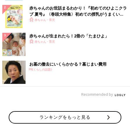
赤ちゃんのお世話まるわかり！『初めてのひよこクラ
ブ 夏号』〈巻頭大特集〉初めての授乳がうまくい
く！ おっぱい・ミルクの基本と夏のトラブル 解決テ
赤ちゃん・育児
ク
赤ちゃんが生まれたら！2冊の「たまひよ」
赤ちゃん・育児
お墓の撤去にいくらかかる？墓じまい費用
PR(くらしの話題)
Recommended by
ランキングをもっと見る