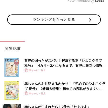
Recommended by
ランキングをもっと見る
関連記事
育児の困ったがズバリ！解決する本『ひよこクラブ
秋号』 4カ月～2才になるまで、育児に役立つ情報が
いっぱい！
赤ちゃん・育児
赤ちゃんのお世話まるわかり！『初めてのひよこクラ
ブ 夏号』〈巻頭大特集〉初めての授乳がうまくい
く！ おっぱい・ミルクの基本と夏のトラブル 解決テ
赤ちゃん・育児
ク
赤ちゃんが生まれたら！2冊の「たまひよ」