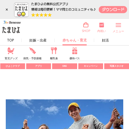
×
内祝い
SHOP
メニュー
TOP
妊娠・出産
赤ちゃん・育児
妊活
育児グッズ
病気・予防接種
離乳食
優待パス
ひよこクラブ
アプリ
SNS
キャンペーン
写真スタジオ