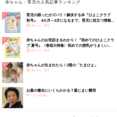
赤ちゃん・育児の人気記事ランキング
育児の困ったがズバリ！解決する本『ひよこクラブ
秋号』 4カ月～2才になるまで、育児に役立つ情報が
いっぱい！
赤ちゃん・育児
赤ちゃんのお世話まるわかり！『初めてのひよこクラ
ブ 夏号』〈巻頭大特集〉初めての授乳がうまくい
く！ おっぱい・ミルクの基本と夏のトラブル 解決テ
赤ちゃん・育児
ク
赤ちゃんが生まれたら！2冊の「たまひよ」
赤ちゃん・育児
お墓の撤去にいくらかかる？墓じまい費用
PR(くらしの話題)