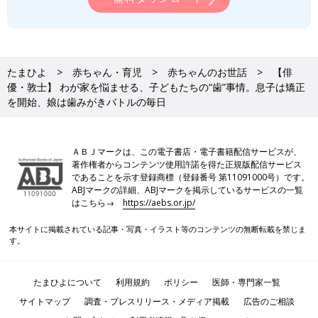
たまひよ
赤ちゃん・育児
赤ちゃんのお世話
【俳
優・敦士】 わが家を悩ませる、子どもたちの“歯”事情。息子は矯正
を開始、娘は歯みがきバトルの毎日
ＡＢＪマークは、この電子書店・電子書籍配信サービスが、
著作権者からコンテンツ使用許諾を得た正規版配信サービス
であることを示す登録商標（登録番号 第11091000号）です。
ABJマークの詳細、ABJマークを掲示しているサービスの一覧
はこちら→
https://aebs.or.jp/
本サイトに掲載されている記事・写真・イラスト等のコンテンツの無断転載を禁じま
す。
たまひよについて
利用規約
ポリシー
医師・専門家一覧
サイトマップ
調査・プレスリリース・メディア掲載
広告のご相談