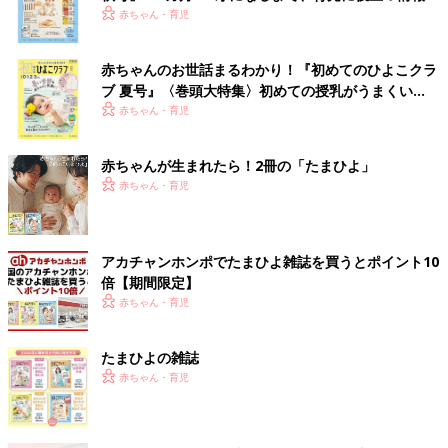
いっぱい！
赤ちゃん・育児
赤ちゃんのお世話まるわかり！『初めてのひよこクラ
ブ 夏号』〈巻頭大特集〉初めての授乳がうまくい
く！ おっぱい・ミルクの基本と夏のトラブル 解決テ
赤ちゃん・育児
ク
赤ちゃんが生まれたら！2冊の「たまひよ」
赤ちゃん・育児
アカチャンホンポでたまひよ雑誌を買うとポイント10
倍【期間限定】
赤ちゃん・育児
たまひよの雑誌
赤ちゃん・育児