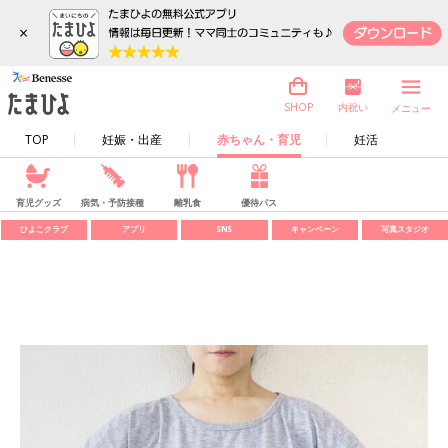
×
内祝い
SHOP
メニュー
TOP
妊娠・出産
赤ちゃん・育児
妊活
育児グッズ
病気・予防接種
離乳食
優待パス
ひよこクラブ
アプリ
SNS
キャンペーン
写真スタジオ