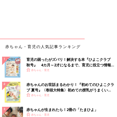
赤ちゃん・育児の人気記事ランキング
育児の困ったがズバリ！解決する本『ひよこクラブ
秋号』 4カ月～2才になるまで、育児に役立つ情報が
いっぱい！
赤ちゃん・育児
赤ちゃんのお世話まるわかり！『初めてのひよこクラ
ブ 夏号』〈巻頭大特集〉初めての授乳がうまくい
く！ おっぱい・ミルクの基本と夏のトラブル 解決テ
赤ちゃん・育児
ク
赤ちゃんが生まれたら！2冊の「たまひよ」
赤ちゃん・育児