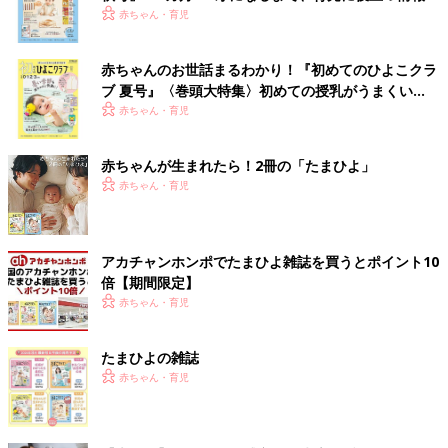
いっぱい！
赤ちゃん・育児
赤ちゃんのお世話まるわかり！『初めてのひよこクラ
ブ 夏号』〈巻頭大特集〉初めての授乳がうまくい
く！ おっぱい・ミルクの基本と夏のトラブル 解決テ
赤ちゃん・育児
ク
赤ちゃんが生まれたら！2冊の「たまひよ」
赤ちゃん・育児
アカチャンホンポでたまひよ雑誌を買うとポイント10
倍【期間限定】
赤ちゃん・育児
たまひよの雑誌
赤ちゃん・育児