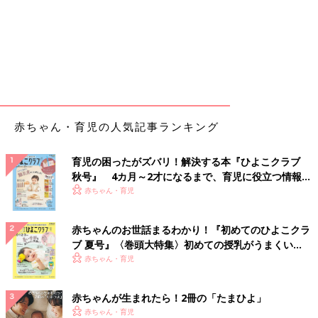
赤ちゃん・育児の人気記事ランキング
育児の困ったがズバリ！解決する本『ひよこクラブ
秋号』 4カ月～2才になるまで、育児に役立つ情報が
いっぱい！
赤ちゃん・育児
赤ちゃんのお世話まるわかり！『初めてのひよこクラ
ブ 夏号』〈巻頭大特集〉初めての授乳がうまくい
く！ おっぱい・ミルクの基本と夏のトラブル 解決テ
赤ちゃん・育児
ク
赤ちゃんが生まれたら！2冊の「たまひよ」
赤ちゃん・育児