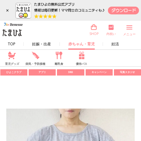
×
内祝い
SHOP
メニュー
TOP
妊娠・出産
赤ちゃん・育児
妊活
育児グッズ
病気・予防接種
離乳食
優待パス
ひよこクラブ
アプリ
SNS
キャンペーン
写真スタジオ