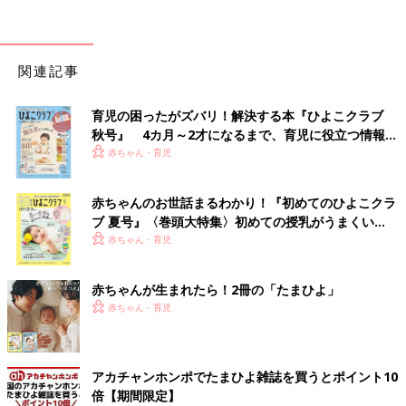
関連記事
育児の困ったがズバリ！解決する本『ひよこクラブ
秋号』 4カ月～2才になるまで、育児に役立つ情報が
いっぱい！
赤ちゃん・育児
赤ちゃんのお世話まるわかり！『初めてのひよこクラ
ブ 夏号』〈巻頭大特集〉初めての授乳がうまくい
く！ おっぱい・ミルクの基本と夏のトラブル 解決テ
赤ちゃん・育児
ク
赤ちゃんが生まれたら！2冊の「たまひよ」
赤ちゃん・育児
アカチャンホンポでたまひよ雑誌を買うとポイント10
倍【期間限定】