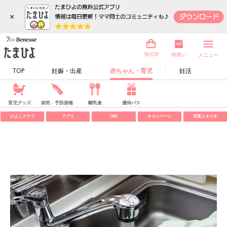
×
内祝い
SHOP
メニュー
TOP
妊娠・出産
赤ちゃん・育児
妊活
育児グッズ
病気・予防接種
離乳食
優待パス
ひよこクラブ
アプリ
SNS
キャンペーン
写真スタジオ