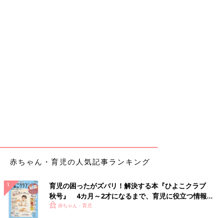
赤ちゃん・育児の人気記事ランキング
育児の困ったがズバリ！解決する本『ひよこクラブ
秋号』 4カ月～2才になるまで、育児に役立つ情報が
いっぱい！
赤ちゃん・育児