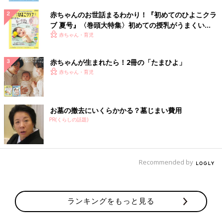
赤ちゃんのお世話まるわかり！『初めてのひよこクラ
ブ 夏号』〈巻頭大特集〉初めての授乳がうまくい
く！ おっぱい・ミルクの基本と夏のトラブル 解決テ
赤ちゃん・育児
ク
赤ちゃんが生まれたら！2冊の「たまひよ」
赤ちゃん・育児
お墓の撤去にいくらかかる？墓じまい費用
PR(くらしの話題)
Recommended by
ランキングをもっと見る