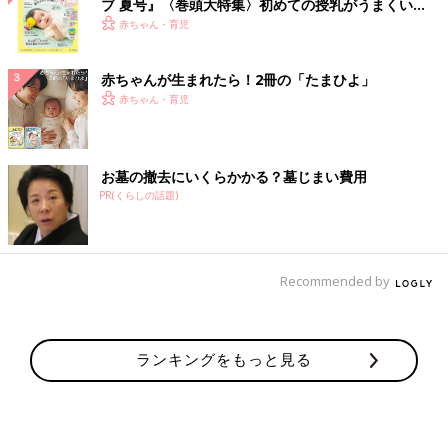
ブ 夏号』〈巻頭大特集〉初めての授乳がうまくい
く！ おっぱい・ミルクの基本と夏のトラブル 解決テ
赤ちゃん・育児
ク
赤ちゃんが生まれたら！2冊の「たまひよ」
赤ちゃん・育児
お墓の撤去にいくらかかる？墓じまい費用
PR(くらしの話題)
Recommended by
ランキングをもっと見る