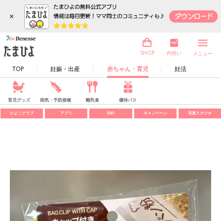
×
内祝い
SHOP
メニュー
TOP
妊娠・出産
赤ちゃん・育児
妊活
育児グッズ
病気・予防接種
離乳食
優待パス
ひよこクラブ
アプリ
SNS
キャンペーン
写真スタジオ