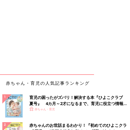
赤ちゃん・育児の人気記事ランキング
育児の困ったがズバリ！解決する本『ひよこクラブ
夏号』 4カ月～2才になるまで、育児に役立つ情報が
いっぱい！
赤ちゃん・育児
赤ちゃんのお世話まるわかり！『初めてのひよこクラ