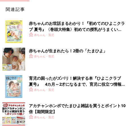
関連記事
赤ちゃんのお世話まるわかり！『初めてのひよこクラ
ブ 夏号』〈巻頭大特集〉初めての授乳がうまくい
く！ おっぱい・ミルクの基本と夏のトラブル 解決テ
赤ちゃん・育児
ク
赤ちゃんが生まれたら！2冊の「たまひよ」
赤ちゃん・育児
育児の困ったがズバリ！解決する本『ひよこクラブ
夏号』 4カ月～2才になるまで、育児に役立つ情報が
いっぱい！
赤ちゃん・育児
アカチャンホンポでたまひよ雑誌を買うとポイント10
倍【期間限定】
赤ちゃん・育児