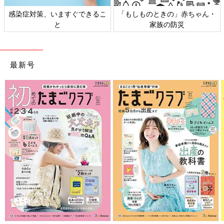
・
日本外来小児科学会リーフレッ
六星占術 細木かおりさんの人
ト検討会
相談
最新号