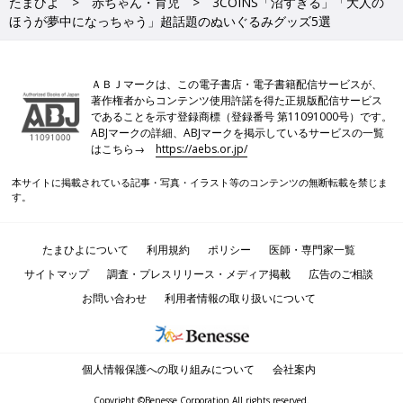
たまひよ
赤ちゃん・育児
3COINS「沼すぎる」「大人の
ほうが夢中になっちゃう」超話題のぬいぐるみグッズ5選
ＡＢＪマークは、この電子書店・電子書籍配信サービスが、
著作権者からコンテンツ使用許諾を得た正規版配信サービス
であることを示す登録商標（登録番号 第11091000号）です。
ABJマークの詳細、ABJマークを掲示しているサービスの一覧
はこちら→
https://aebs.or.jp/
本サイトに掲載されている記事・写真・イラスト等のコンテンツの無断転載を禁じま
す。
たまひよについて
利用規約
ポリシー
医師・専門家一覧
サイトマップ
調査・プレスリリース・メディア掲載
広告のご相談
お問い合わせ
利用者情報の取り扱いについて
個人情報保護への取り組みについて
会社案内
Copyright ©Benesse Corporation All rights reserved.