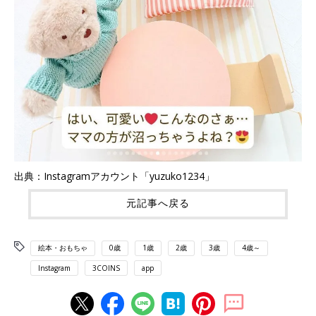
出典：Instagramアカウント「yuzuko1234」
元記事へ戻る
絵本・おもちゃ
0歳
1歳
2歳
3歳
4歳～
Instagram
3COINS
app