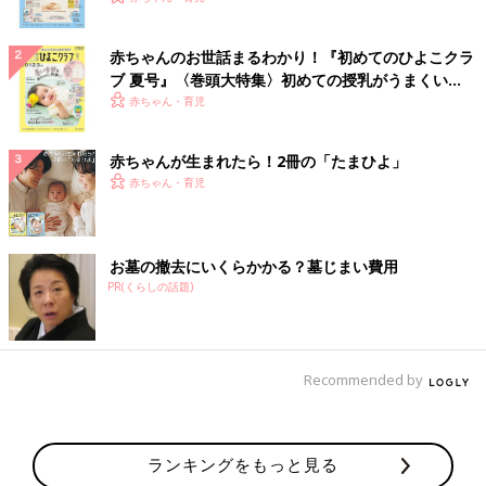
赤ちゃんのお世話まるわかり！『初めてのひよこクラ
ブ 夏号』〈巻頭大特集〉初めての授乳がうまくい
く！ おっぱい・ミルクの基本と夏のトラブル 解決テ
赤ちゃん・育児
ク
赤ちゃんが生まれたら！2冊の「たまひよ」
赤ちゃん・育児
お墓の撤去にいくらかかる？墓じまい費用
PR(くらしの話題)
Recommended by
ランキングをもっと見る