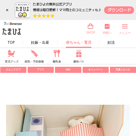
×
内祝い
SHOP
メニュー
TOP
妊娠・出産
赤ちゃん・育児
妊活
育児グッズ
病気・予防接種
離乳食
優待パス
ひよこクラブ
アプリ
SNS
キャンペーン
写真スタジオ