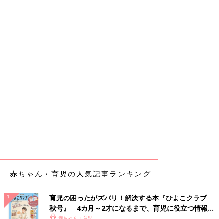
赤ちゃん・育児の人気記事ランキング
育児の困ったがズバリ！解決する本『ひよこクラブ
秋号』 4カ月～2才になるまで、育児に役立つ情報が
いっぱい！
赤ちゃん・育児