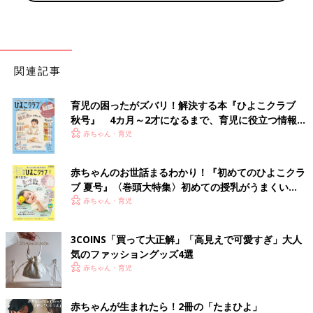
関連記事
育児の困ったがズバリ！解決する本『ひよこクラブ
秋号』 4カ月～2才になるまで、育児に役立つ情報が
いっぱい！
赤ちゃん・育児
赤ちゃんのお世話まるわかり！『初めてのひよこクラ
ブ 夏号』〈巻頭大特集〉初めての授乳がうまくい
く！ おっぱい・ミルクの基本と夏のトラブル 解決テ
赤ちゃん・育児
ク
3COINS「買って大正解」「高見えで可愛すぎ」大人
気のファッショングッズ4選
赤ちゃん・育児
赤ちゃんが生まれたら！2冊の「たまひよ」