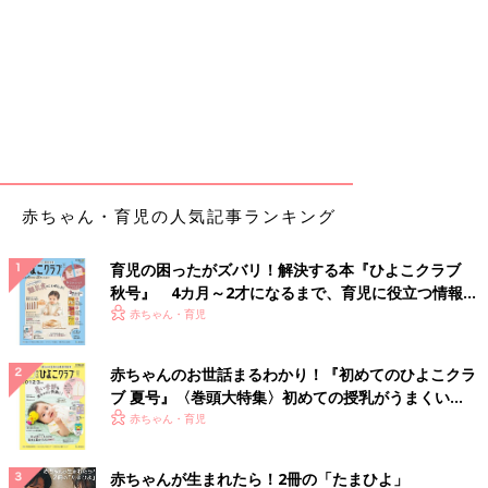
赤ちゃん・育児の人気記事ランキング
育児の困ったがズバリ！解決する本『ひよこクラブ
秋号』 4カ月～2才になるまで、育児に役立つ情報が
いっぱい！
赤ちゃん・育児
赤ちゃんのお世話まるわかり！『初めてのひよこクラ
ブ 夏号』〈巻頭大特集〉初めての授乳がうまくい
く！ おっぱい・ミルクの基本と夏のトラブル 解決テ
赤ちゃん・育児
ク
赤ちゃんが生まれたら！2冊の「たまひよ」