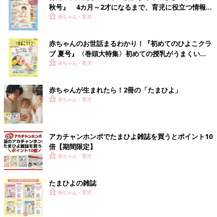
秋号』 4カ月～2才になるまで、育児に役立つ情報が
いっぱい！
赤ちゃん・育児
赤ちゃんのお世話まるわかり！『初めてのひよこクラ
ブ 夏号』〈巻頭大特集〉初めての授乳がうまくい
く！ おっぱい・ミルクの基本と夏のトラブル 解決テ
赤ちゃん・育児
ク
赤ちゃんが生まれたら！2冊の「たまひよ」
赤ちゃん・育児
アカチャンホンポでたまひよ雑誌を買うとポイント10
倍【期間限定】
赤ちゃん・育児
たまひよの雑誌
赤ちゃん・育児