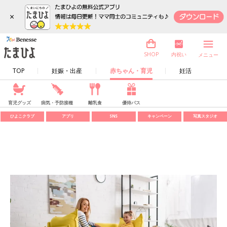
×
内祝い
SHOP
メニュー
TOP
妊娠・出産
赤ちゃん・育児
妊活
育児グッズ
病気・予防接種
離乳食
優待パス
ひよこクラブ
アプリ
SNS
キャンペーン
写真スタジオ