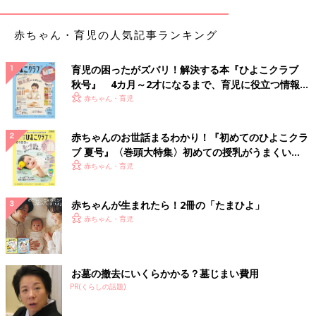
赤ちゃん・育児の人気記事ランキング
育児の困ったがズバリ！解決する本『ひよこクラブ
秋号』 4カ月～2才になるまで、育児に役立つ情報が
いっぱい！
赤ちゃん・育児
赤ちゃんのお世話まるわかり！『初めてのひよこクラ
ブ 夏号』〈巻頭大特集〉初めての授乳がうまくい
く！ おっぱい・ミルクの基本と夏のトラブル 解決テ
赤ちゃん・育児
ク
赤ちゃんが生まれたら！2冊の「たまひよ」
赤ちゃん・育児
お墓の撤去にいくらかかる？墓じまい費用
PR(くらしの話題)