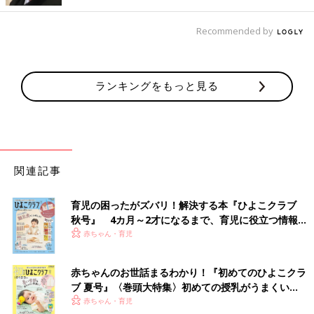
Recommended by
ランキングをもっと見る
関連記事
育児の困ったがズバリ！解決する本『ひよこクラブ
秋号』 4カ月～2才になるまで、育児に役立つ情報が
いっぱい！
赤ちゃん・育児
赤ちゃんのお世話まるわかり！『初めてのひよこクラ
ブ 夏号』〈巻頭大特集〉初めての授乳がうまくい
く！ おっぱい・ミルクの基本と夏のトラブル 解決テ
赤ちゃん・育児