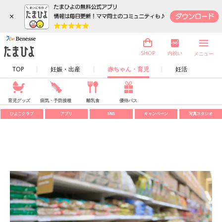
×
内祝い
SHOP
メニュー
TOP
妊娠・出産
赤ちゃん・育児
妊活
育児グッズ
病気・予防接種
離乳食
優待パス
ひよこクラブ
アプリ
SNS
キャンペーン
写真スタジオ