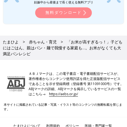
妊娠中から産後まで長く使える無料アプリ
無料ダウンロード
たまひよ
赤ちゃん・育児
「お米が高すぎるっ！」子ども
にはごはん、親はパン・麺で我慢する家庭も…。お米がなくても大
満足パンレシピ
ＡＢＪマークは、この電子書店・電子書籍配信サービスが、
著作権者からコンテンツ使用許諾を得た正規版配信サービス
であることを示す登録商標（登録番号 第11091000号）です。
ABJマークの詳細、ABJマークを掲示しているサービスの一覧
はこちら→
https://aebs.or.jp/
本サイトに掲載されている記事・写真・イラスト等のコンテンツの無断転載を禁じま
す。
たまひよについて
利用規約
ポリシー
医師・専門家一覧