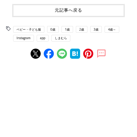
元記事へ戻る
ベビー・子ども服
0歳
1歳
2歳
3歳
4歳～
Instagram
app
しまむら