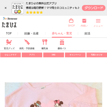
×
内祝い
SHOP
メニュー
TOP
妊娠・出産
赤ちゃん・育児
妊活
育児グッズ
病気・予防接種
離乳食
優待パス
ひよこクラブ
アプリ
SNS
キャンペーン
写真スタジオ