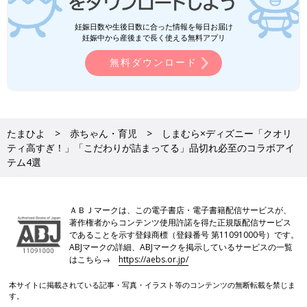
妊娠日数や生後日数に合った情報を毎日お届け
妊娠中から産後まで長く使える無料アプリ
無料ダウンロード
たまひよ
赤ちゃん・育児
しまむら×ディズニー「クオリ
ティ高すぎ！」「こだわりが詰まってる」品切れ必至のコラボアイ
テム4選
ＡＢＪマークは、この電子書店・電子書籍配信サービスが、
著作権者からコンテンツ使用許諾を得た正規版配信サービス
であることを示す登録商標（登録番号 第11091000号）です。
ABJマークの詳細、ABJマークを掲示しているサービスの一覧
はこちら→
https://aebs.or.jp/
本サイトに掲載されている記事・写真・イラスト等のコンテンツの無断転載を禁じま
す。