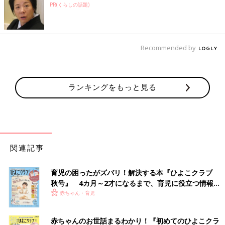
PR(くらしの話題)
Recommended by
ランキングをもっと見る
関連記事
育児の困ったがズバリ！解決する本『ひよこクラブ
秋号』 4カ月～2才になるまで、育児に役立つ情報が
いっぱい！
赤ちゃん・育児
赤ちゃんのお世話まるわかり！『初めてのひよこクラ