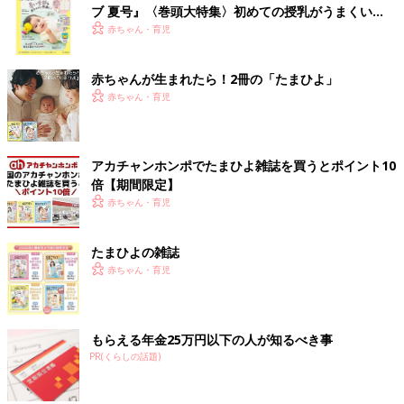
ブ 夏号』〈巻頭大特集〉初めての授乳がうまくい
く！ おっぱい・ミルクの基本と夏のトラブル 解決テ
赤ちゃん・育児
ク
赤ちゃんが生まれたら！2冊の「たまひよ」
赤ちゃん・育児
アカチャンホンポでたまひよ雑誌を買うとポイント10
倍【期間限定】
赤ちゃん・育児
たまひよの雑誌
赤ちゃん・育児
もらえる年金25万円以下の人が知るべき事
PR(くらしの話題)