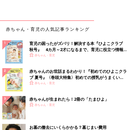
赤ちゃん・育児の人気記事ランキング
育児の困ったがズバリ！解決する本『ひよこクラブ
秋号』 4カ月～2才になるまで、育児に役立つ情報が
いっぱい！
赤ちゃん・育児
赤ちゃんのお世話まるわかり！『初めてのひよこクラ
ブ 夏号』〈巻頭大特集〉初めての授乳がうまくい
く！ おっぱい・ミルクの基本と夏のトラブル 解決テ
赤ちゃん・育児
ク
赤ちゃんが生まれたら！2冊の「たまひよ」
赤ちゃん・育児
お墓の撤去にいくらかかる？墓じまい費用