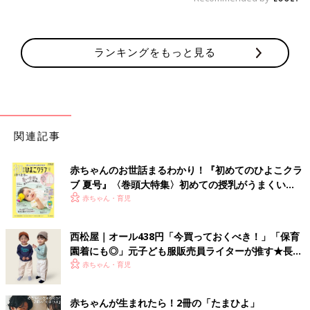
ランキングをもっと見る
関連記事
赤ちゃんのお世話まるわかり！『初めてのひよこクラ
ブ 夏号』〈巻頭大特集〉初めての授乳がうまくい
く！ おっぱい・ミルクの基本と夏のトラブル 解決テ
赤ちゃん・育児
ク
西松屋｜オール438円「今買っておくべき！」「保育
園着にも◎」元子ども服販売員ライターが推す★長袖
Tシャツ5選
赤ちゃん・育児
赤ちゃんが生まれたら！2冊の「たまひよ」