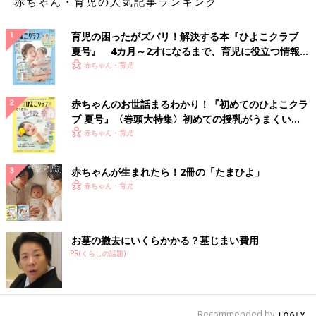
赤ちゃん・育児の人気記事ランキング
育児の困ったがズバリ！解決する本『ひよこクラブ
夏号』 4カ月～2才になるまで、育児に役立つ情報が
いっぱい！
赤ちゃん・育児
赤ちゃんのお世話まるわかり！『初めてのひよこクラ
ブ 夏号』〈巻頭大特集〉初めての授乳がうまくい
く！ おっぱい・ミルクの基本と夏のトラブル 解決テ
赤ちゃん・育児
ク
赤ちゃんが生まれたら！2冊の「たまひよ」
赤ちゃん・育児
お墓の撤去にいくらかかる？墓じまい費用
PR(くらしの話題)
Recommended by