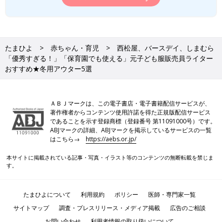
たまひよ
赤ちゃん・育児
西松屋、バースデイ、しまむら
「優秀すぎる！」「保育園でも使える」元子ども服販売員ライター
おすすめ★冬用アウター5選
ＡＢＪマークは、この電子書店・電子書籍配信サービスが、
著作権者からコンテンツ使用許諾を得た正規版配信サービス
であることを示す登録商標（登録番号 第11091000号）です。
ABJマークの詳細、ABJマークを掲示しているサービスの一覧
はこちら→
https://aebs.or.jp/
本サイトに掲載されている記事・写真・イラスト等のコンテンツの無断転載を禁じま
す。
たまひよについて
利用規約
ポリシー
医師・専門家一覧
サイトマップ
調査・プレスリリース・メディア掲載
広告のご相談
お問い合わせ
利用者情報の取り扱いについて