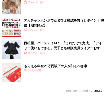
赤ちゃん・育児
アカチャンホンポでたまひよ雑誌を買うとポイント10
倍【期間限定】
赤ちゃん・育児
西松屋、バースデイetc…「これだけで完成」「デイ
リー使いもできる」元子ども服販売員ライターおすす
め★セレモニーコーデ4選
赤ちゃん・育児
もらえる年金25万円以下の人が知るべき事
PR(くらしの話題)
Recommended by