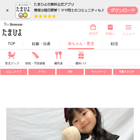
×
内祝い
SHOP
メニュー
TOP
妊娠・出産
赤ちゃん・育児
妊活
育児グッズ
病気・予防接種
離乳食
優待パス
ひよこクラブ
アプリ
SNS
キャンペーン
写真スタジオ