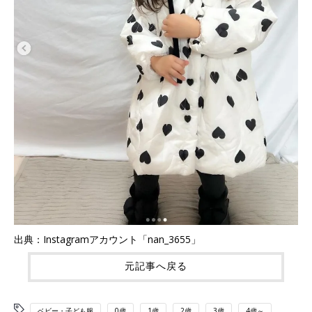
出典：Instagramアカウント「nan_3655」
元記事へ戻る
ベビー・子ども服
0歳
1歳
2歳
3歳
4歳～