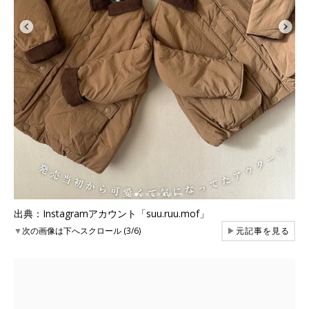
出典：Instagramアカウント「suu.ruu.mof」
▼
次の画像は下へスクロール (3/6)
▶
元記事を見る