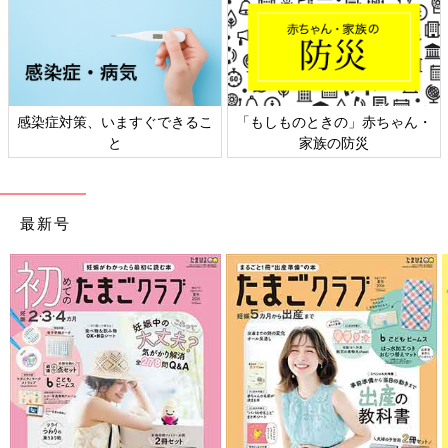
きの」赤ちゃん・
日本外来小児科学会リーフレッ
六星占術 細木
族の防災
ト検討会
最新号