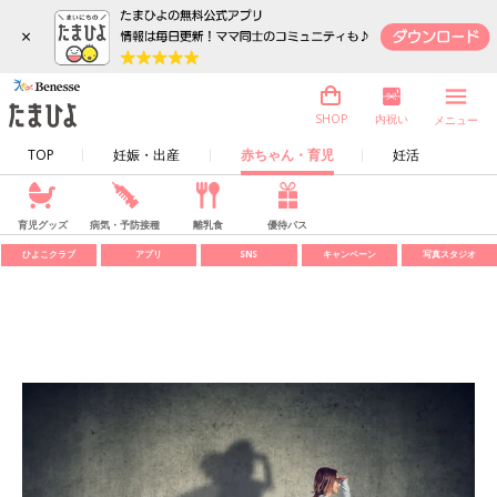
×
内祝い
SHOP
メニュー
TOP
妊娠・出産
赤ちゃん・育児
妊活
育児グッズ
病気・予防接種
離乳食
優待パス
ひよこクラブ
アプリ
SNS
キャンペーン
写真スタジオ