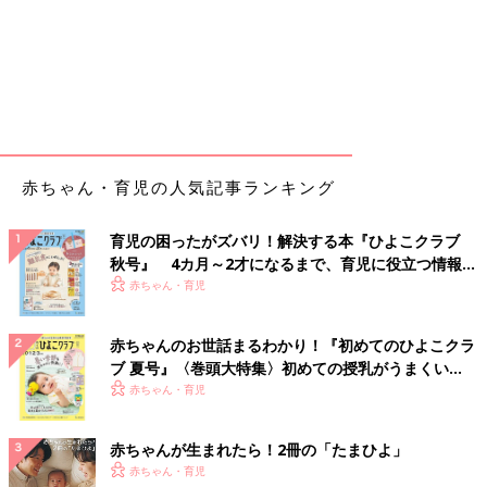
赤ちゃん・育児の人気記事ランキング
育児の困ったがズバリ！解決する本『ひよこクラブ
秋号』 4カ月～2才になるまで、育児に役立つ情報が
いっぱい！
赤ちゃん・育児
赤ちゃんのお世話まるわかり！『初めてのひよこクラ
ブ 夏号』〈巻頭大特集〉初めての授乳がうまくい
く！ おっぱい・ミルクの基本と夏のトラブル 解決テ
赤ちゃん・育児
ク
赤ちゃんが生まれたら！2冊の「たまひよ」
赤ちゃん・育児