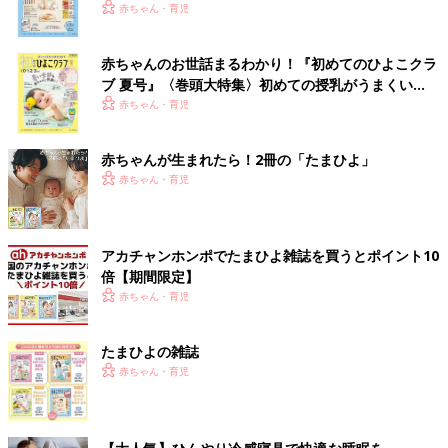
いっぱい！
赤ちゃん・育児
赤ちゃんのお世話まるわかり！『初めてのひよこクラ
ブ 夏号』〈巻頭大特集〉初めての授乳がうまくい
く！ おっぱい・ミルクの基本と夏のトラブル 解決テ
赤ちゃん・育児
ク
赤ちゃんが生まれたら！2冊の「たまひよ」
赤ちゃん・育児
アカチャンホンポでたまひよ雑誌を買うとポイント10
倍【期間限定】
赤ちゃん・育児
たまひよの雑誌
赤ちゃん・育児