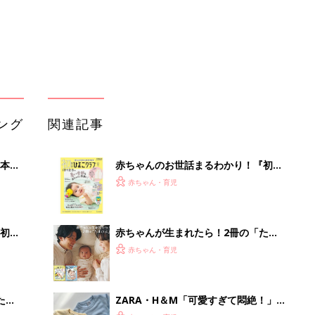
初め
赤ちゃんが生まれたら！2冊の「たま
大特
ひよ」
赤ちゃん・育児
 お
ブル
たま
ZARA・H＆М「可愛すぎて悶絶！」
「ニット・スカート・ジャケット
赤ちゃん・育児
も！」春のヘビロテアイテム5選
H＆М・ZARA「これは買うしかな
低限や
い！」「やさしいピンクカラーと透け
赤ちゃん・育児
認識
感が◎」春にぴったり★トップス4選
アカチャンホンポでたまひよ雑誌を買
うとポイント10倍【期間限定】
赤ちゃん・育児
「うちの社員はやる気がない」と嘆く
リーダーへの警鐘。自律型組織をつく
る前に外せな...