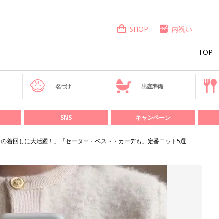
SHOP
内祝い
TOP
き
名づけ
出産準備
SNS
キャンペーン
の冬の着回しに大活躍！」「セーター・ベスト・カーデも」定番ニット5選