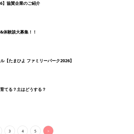
3
4
5
>
生後日数に合った情報を毎日お届け
ら産後まで長く使える無料アプリ
ダウンロード