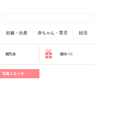
妊娠・出産
赤ちゃん・育児
妊活
離乳食
優待パス
写真スタジオ