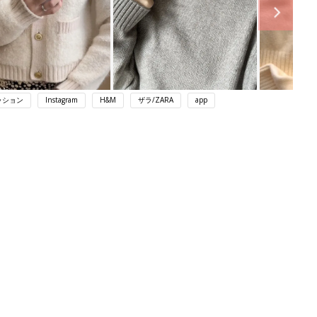
ッション
Instagram
H&M
ザラ/ZARA
app
ング
関連記事
本
赤ちゃんのお世話まるわかり！『初め
2才
てのひよこクラブ 夏号』〈巻頭大特
赤ちゃん・育児
いっ
集〉初めての授乳がうまくいく！ お
っぱい・ミルクの基本と夏のトラブル
解決テク