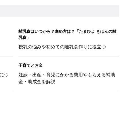
26】協賛企業のご紹介
&体験談大募集！！
ール【たまひよ ファミリーパーク2026】
を育てる？土はどうする？