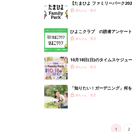
1
2
妊娠日数や
妊娠中か