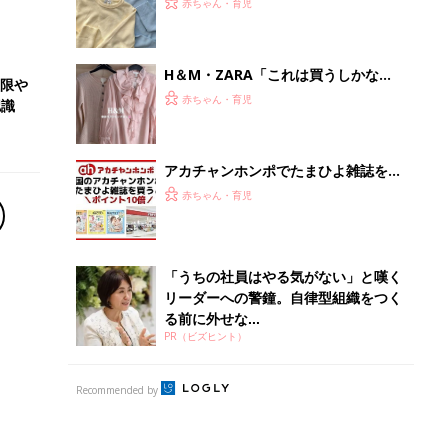
PR（ビズヒント）
Recommended by
離乳食はいつから？進め方は？「たまひよ きほんの離
乳食」
授乳の悩みや初めての離乳食作りに役立つ
子育てとお金
につ
妊娠・出産・育児にかかる費用やもらえる補助
金・助成金を解説