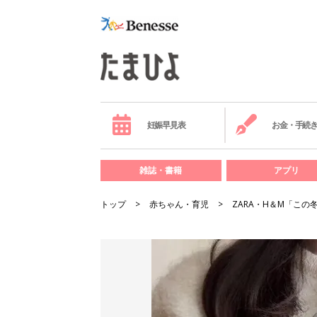
妊娠早見表
お金・手続
雑誌・書籍
アプリ
トップ
赤ちゃん・育児
ZARA・H＆М「こ