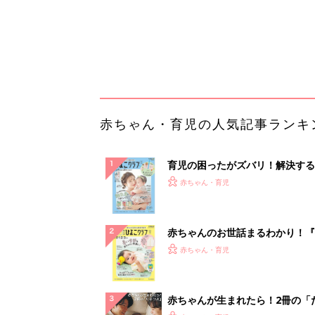
赤ちゃんのお世話まるわかり！『
てのひよこクラブ 夏号』〈巻頭
赤ちゃん・育児
集〉初めての授乳がうまくいく！
っぱい・ミルクの基本と夏のトラ
解決テク
赤ちゃんが生まれたら！2冊の「
ひよ」
赤ちゃん・育児
管理職に求められるAI活用。最
るべき3つのことと、NGな自己
PR（ビズヒント）
ランキングをもっと見る