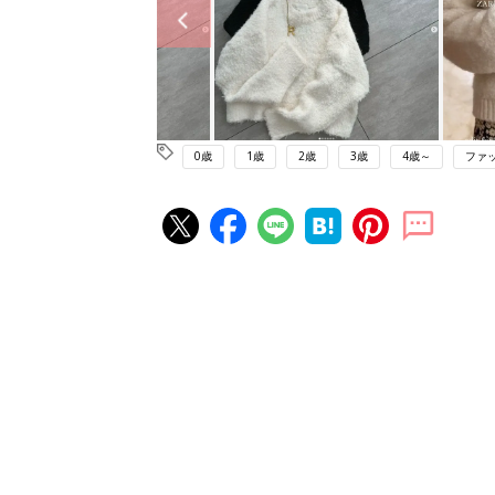
0歳
1歳
2歳
3歳
4歳～
ファ
赤ちゃん・育児の人気記事ランキ
育児の困ったがズバリ！解決する
『ひよこクラブ 夏号』 4カ月～
赤ちゃん・育児
になるまで、育児に役立つ情報が
ぱい！