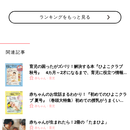
ランキングをもっと見る
関連記事
育児の困ったがズバリ！解決する本『ひよこクラブ
秋号』 4カ月～2才になるまで、育児に役立つ情報が
いっぱい！
赤ちゃん・育児
赤ちゃんのお世話まるわかり！『初めてのひよこクラ
ブ 夏号』〈巻頭大特集〉初めての授乳がうまくい
く！ おっぱい・ミルクの基本と夏のトラブル 解決テ
赤ちゃん・育児
ク
赤ちゃんが生まれたら！2冊の「たまひよ」
赤ちゃん・育児