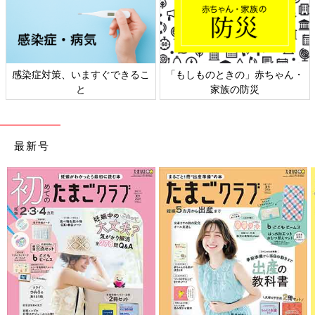
日本外来小児科学会リーフレッ
六星占術 細木かおりさんの人生
ト検討会
相談
最新号