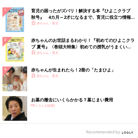
育児の困ったがズバリ！解決する本『ひよこクラブ
秋号』 4カ月～2才になるまで、育児に役立つ情報が
いっぱい！
赤ちゃん・育児
赤ちゃんのお世話まるわかり！『初めてのひよこクラ
ブ 夏号』〈巻頭大特集〉初めての授乳がうまくい
く！ おっぱい・ミルクの基本と夏のトラブル 解決テ
赤ちゃん・育児
ク
赤ちゃんが生まれたら！2冊の「たまひよ」
赤ちゃん・育児
お墓の撤去にいくらかかる？墓じまい費用
PR(くらしの話題)
Recommended by