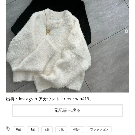
出典：Instagramアカウント「reeechan419」
元記事へ戻る
0歳
1歳
2歳
3歳
4歳～
ファッション