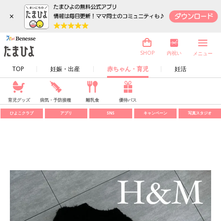
×
内祝い
SHOP
メニュー
TOP
妊娠・出産
赤ちゃん・育児
妊活
育児グッズ
病気・予防接種
離乳食
優待パス
ひよこクラブ
アプリ
SNS
キャンペーン
写真スタジオ