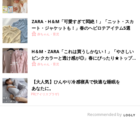
ZARA・H＆М「可愛すぎて悶絶！」「ニット・スカ
ート・ジャケットも！」春のヘビロテアイテム5選
赤ちゃん・育児
H＆М・ZARA「これは買うしかない！」「やさしい
ピンクカラーと透け感が◎」春にぴったり★トップス
4選
赤ちゃん・育児
【大人気】ひんやり冷感寝具で快適な睡眠を
あなたに。
PR(アイリスプラザ)
Recommended by