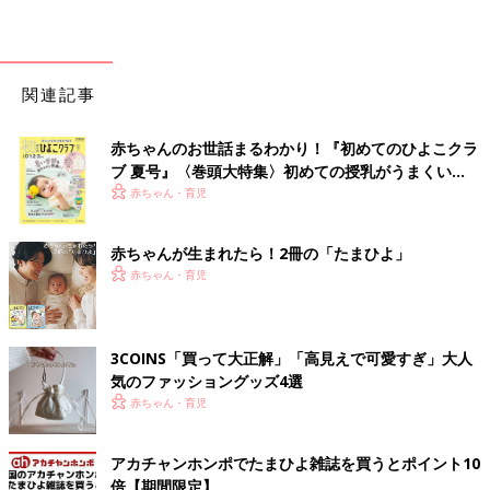
関連記事
赤ちゃんのお世話まるわかり！『初めてのひよこクラ
ブ 夏号』〈巻頭大特集〉初めての授乳がうまくい
く！ おっぱい・ミルクの基本と夏のトラブル 解決テ
赤ちゃん・育児
ク
赤ちゃんが生まれたら！2冊の「たまひよ」
赤ちゃん・育児
3COINS「買って大正解」「高見えで可愛すぎ」大人
気のファッショングッズ4選
赤ちゃん・育児
アカチャンホンポでたまひよ雑誌を買うとポイント10
倍【期間限定】