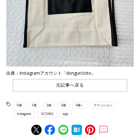
出典：Instagramアカウント「donguri.toto」
元記事へ戻る
0歳
1歳
2歳
3歳
4歳～
ファッション
Instagram
3COINS
app