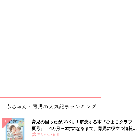
赤ちゃん・育児の人気記事ランキング
育児の困ったがズバリ！解決する本『ひよこクラブ
夏号』 4カ月～2才になるまで、育児に役立つ情報が
いっぱい！
赤ちゃん・育児