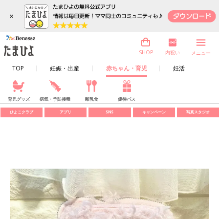
×
内祝い
SHOP
メニュー
TOP
妊娠・出産
赤ちゃん・育児
妊活
育児グッズ
病気・予防接種
離乳食
優待パス
ひよこクラブ
アプリ
SNS
キャンペーン
写真スタジオ