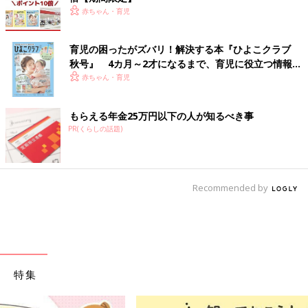
赤ちゃん・育児
育児の困ったがズバリ！解決する本『ひよこクラブ
秋号』 4カ月～2才になるまで、育児に役立つ情報が
いっぱい！
赤ちゃん・育児
もらえる年金25万円以下の人が知るべき事
PR(くらしの話題)
Recommended by
特集