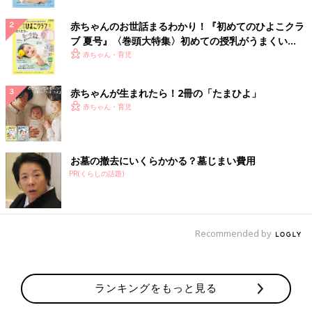
赤ちゃんのお世話まるわかり！『初めてのひよこクラ
ブ 夏号』〈巻頭大特集〉初めての授乳がうまくい
く！ おっぱい・ミルクの基本と夏のトラブル 解決テ
赤ちゃん・育児
ク
赤ちゃんが生まれたら！2冊の「たまひよ」
赤ちゃん・育児
お墓の撤去にいくらかかる？墓じまい費用
PR(くらしの話題)
Recommended by
ランキングをもっと見る