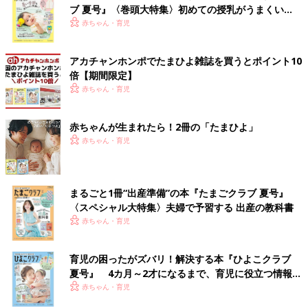
ブ 夏号』〈巻頭大特集〉初めての授乳がうまくい
く！ おっぱい・ミルクの基本と夏のトラブル 解決テ
赤ちゃん・育児
ク
アカチャンホンポでたまひよ雑誌を買うとポイント10
倍【期間限定】
赤ちゃん・育児
赤ちゃんが生まれたら！2冊の「たまひよ」
赤ちゃん・育児
まるごと1冊“出産準備”の本『たまごクラブ 夏号』
〈スペシャル大特集〉夫婦で予習する 出産の教科書
赤ちゃん・育児
育児の困ったがズバリ！解決する本『ひよこクラブ
夏号』 4カ月～2才になるまで、育児に役立つ情報が
いっぱい！
赤ちゃん・育児