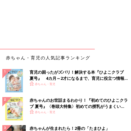
赤ちゃん・育児の人気記事ランキング
育児の困ったがズバリ！解決する本『ひよこクラブ
夏号』 4カ月～2才になるまで、育児に役立つ情報が
いっぱい！
赤ちゃん・育児
赤ちゃんのお世話まるわかり！『初めてのひよこクラ
ブ 夏号』〈巻頭大特集〉初めての授乳がうまくい
く！ おっぱい・ミルクの基本と夏のトラブル 解決テ
赤ちゃん・育児
ク
赤ちゃんが生まれたら！2冊の「たまひよ」