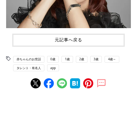
元記事へ戻る
赤ちゃんのお世話
0歳
1歳
2歳
3歳
4歳～
タレント・有名人
app