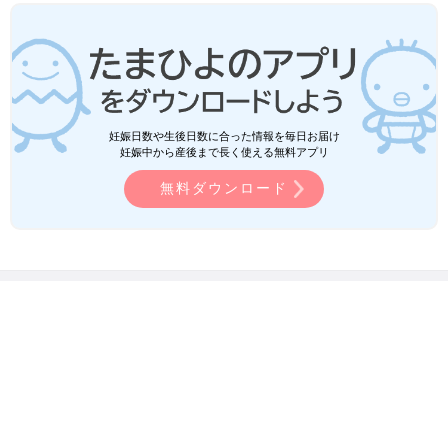
妊娠日数や生後日数に合った情報を毎日お届け
妊娠中から産後まで長く使える無料アプリ
無料ダウンロード
たまひよ
赤ちゃん・育児
赤ちゃんのお世話
23歳、
17歳、12歳の3人のママ相川七瀬、長女は出産後にNICUへ。子育て
とNICUでのクリスマスコンサートへの思い
ＡＢＪマークは、この電子書店・電子書籍配信サービスが、
著作権者からコンテンツ使用許諾を得た正規版配信サービス
であることを示す登録商標（登録番号 第11091000号）です。