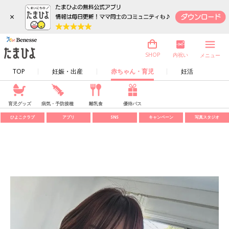
×
内祝い
SHOP
メニュー
TOP
妊娠・出産
赤ちゃん・育児
妊活
育児グッズ
病気・予防接種
離乳食
優待パス
ひよこクラブ
アプリ
SNS
キャンペーン
写真スタジオ