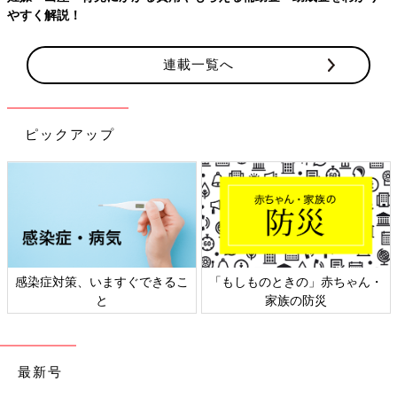
連載一覧へ
ピックアップ
ちゃん・
日本外来小児科学会リーフレッ
六星占術 細木かおりさん
ト検討会
相談
最新号