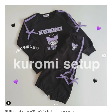
出典：Instagramアカウント「_____sacca._」