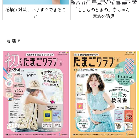
・
日本外来小児科学会リーフレッ
六星占術 細木かおりさんの人生
ト検討会
相談
最新号