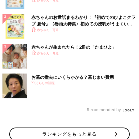
いっぱい！
赤ちゃん・育児
赤ちゃんのお世話まるわかり！『初めてのひよこクラ
ブ 夏号』〈巻頭大特集〉初めての授乳がうまくい
く！ おっぱい・ミルクの基本と夏のトラブル 解決テ
赤ちゃん・育児
ク
赤ちゃんが生まれたら！2冊の「たまひよ」
赤ちゃん・育児
お墓の撤去にいくらかかる？墓じまい費用
PR(くらしの話題)
Recommended by
ランキングをもっと見る