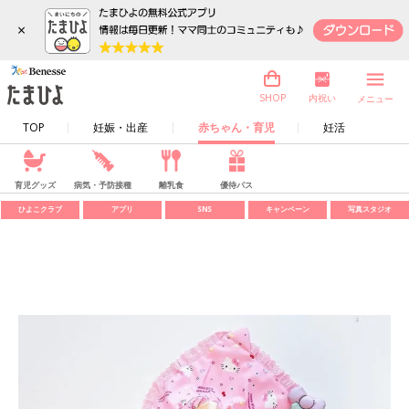
×
内祝い
SHOP
メニュー
TOP
妊娠・出産
赤ちゃん・育児
妊活
育児グッズ
病気・予防接種
離乳食
優待パス
ひよこクラブ
アプリ
SNS
キャンペーン
写真スタジオ