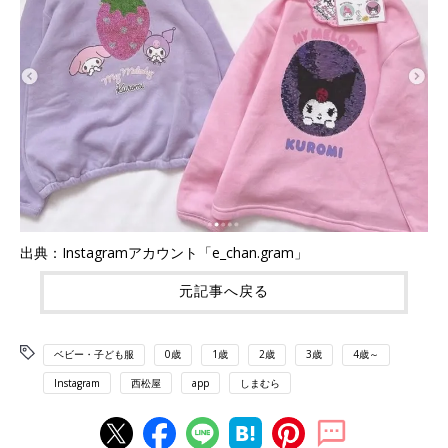
出典：Instagramアカウント「e_chan.gram」
元記事へ戻る
ベビー・子ども服
0歳
1歳
2歳
3歳
4歳～
Instagram
西松屋
app
しまむら