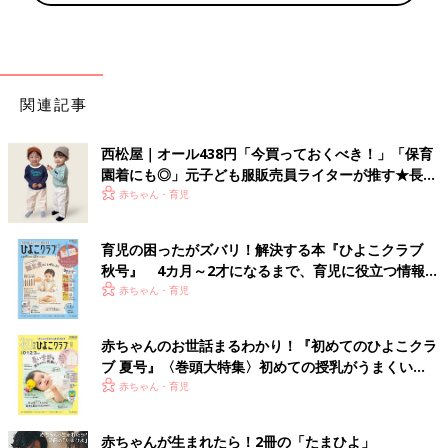
関連記事
西松屋｜オール438円「今買っておくべき！」「保育
園着にも◎」元子ども服販売員ライターが推す★長袖
Tシャツ5選
赤ちゃん・育児
育児の困ったがズバリ！解決する本『ひよこクラブ
秋号』 4カ月～2才になるまで、育児に役立つ情報が
いっぱい！
赤ちゃん・育児
赤ちゃんのお世話まるわかり！『初めてのひよこクラ
ブ 夏号』〈巻頭大特集〉初めての授乳がうまくい
く！ おっぱい・ミルクの基本と夏のトラブル 解決テ
赤ちゃん・育児
ク
赤ちゃんが生まれたら！2冊の「たまひよ」