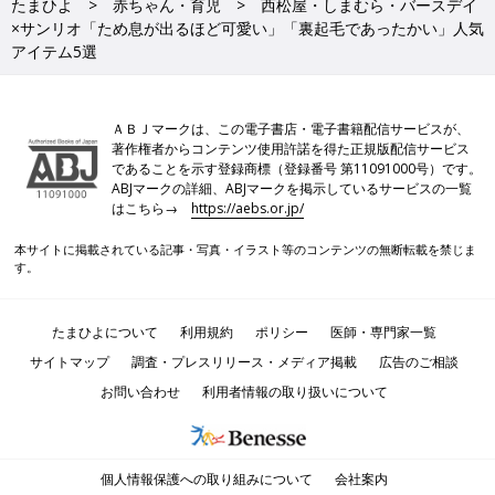
たまひよ
赤ちゃん・育児
西松屋・しまむら・バースデイ
×サンリオ「ため息が出るほど可愛い」「裏起毛であったかい」人気
アイテム5選
ＡＢＪマークは、この電子書店・電子書籍配信サービスが、
著作権者からコンテンツ使用許諾を得た正規版配信サービス
であることを示す登録商標（登録番号 第11091000号）です。
ABJマークの詳細、ABJマークを掲示しているサービスの一覧
はこちら→
https://aebs.or.jp/
本サイトに掲載されている記事・写真・イラスト等のコンテンツの無断転載を禁じま
す。
たまひよについて
利用規約
ポリシー
医師・専門家一覧
サイトマップ
調査・プレスリリース・メディア掲載
広告のご相談
お問い合わせ
利用者情報の取り扱いについて
個人情報保護への取り組みについて
会社案内