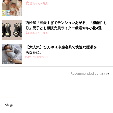
赤ちゃん・育児
西松屋「可愛すぎてテンションあがる」「機能性も
◎」元子ども服販売員ライター厳選★冬小物4選
赤ちゃん・育児
【大人気】ひんやり冷感寝具で快適な睡眠を
あなたに。
PR(アイリスプラザ)
Recommended by
特集