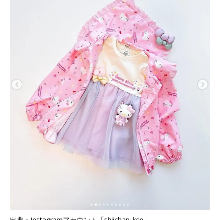
出典：Instagramアカウント「shiichan_ksn」