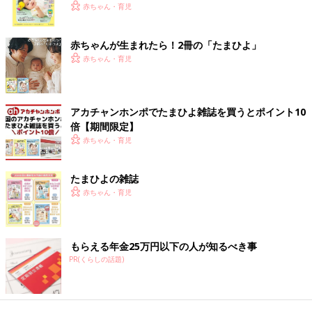
く！ おっぱい・ミルクの基本と夏のトラブル 解決テ
赤ちゃん・育児
ク
赤ちゃんが生まれたら！2冊の「たまひよ」
赤ちゃん・育児
アカチャンホンポでたまひよ雑誌を買うとポイント10
倍【期間限定】
赤ちゃん・育児
たまひよの雑誌
赤ちゃん・育児
もらえる年金25万円以下の人が知るべき事
PR(くらしの話題)