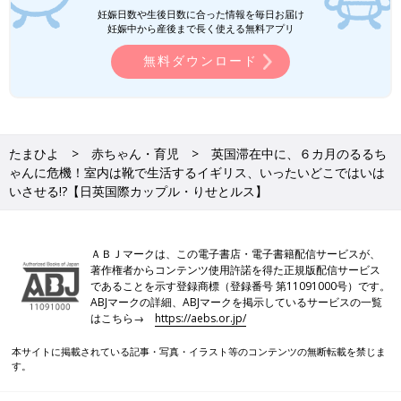
妊娠日数や生後日数に合った情報を毎日お届け
妊娠中から産後まで長く使える無料アプリ
無料ダウンロード
たまひよ
赤ちゃん・育児
英国滞在中に、６カ月のるるち
ゃんに危機！室内は靴で生活するイギリス、いったいどこではいは
いさせる!?【日英国際カップル・りせとルス】
ＡＢＪマークは、この電子書店・電子書籍配信サービスが、
著作権者からコンテンツ使用許諾を得た正規版配信サービス
であることを示す登録商標（登録番号 第11091000号）です。
ABJマークの詳細、ABJマークを掲示しているサービスの一覧
はこちら→
https://aebs.or.jp/
本サイトに掲載されている記事・写真・イラスト等のコンテンツの無断転載を禁じま
す。