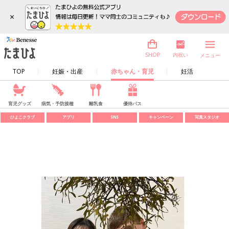
×
内祝い
SHOP
メニュー
TOP
妊娠・出産
赤ちゃん・育児
妊活
育児グッズ
病気・予防接種
離乳食
優待パス
ひよこクラブ
アプリ
SNS
キャンペーン
写真スタジオ