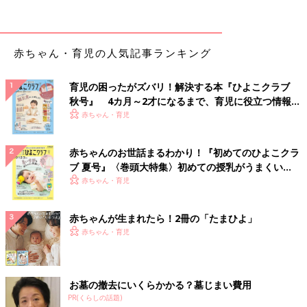
赤ちゃん・育児の人気記事ランキング
育児の困ったがズバリ！解決する本『ひよこクラブ
秋号』 4カ月～2才になるまで、育児に役立つ情報が
いっぱい！
赤ちゃん・育児
赤ちゃんのお世話まるわかり！『初めてのひよこクラ
ブ 夏号』〈巻頭大特集〉初めての授乳がうまくい
く！ おっぱい・ミルクの基本と夏のトラブル 解決テ
赤ちゃん・育児
ク
赤ちゃんが生まれたら！2冊の「たまひよ」
赤ちゃん・育児
お墓の撤去にいくらかかる？墓じまい費用
PR(くらしの話題)