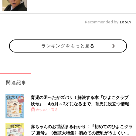
Recommended by
ランキングをもっと見る
関連記事
育児の困ったがズバリ！解決する本『ひよこクラブ
秋号』 4カ月～2才になるまで、育児に役立つ情報が
いっぱい！
赤ちゃん・育児
赤ちゃんのお世話まるわかり！『初めてのひよこクラ
ブ 夏号』〈巻頭大特集〉初めての授乳がうまくい