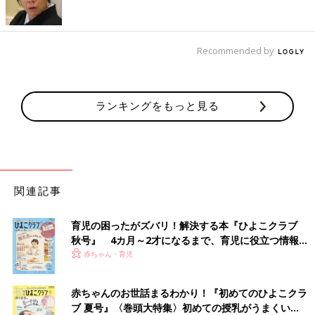
Recommended by
ランキングをもっと見る
関連記事
育児の困ったがズバリ！解決する本『ひよこクラブ
秋号』 4カ月～2才になるまで、育児に役立つ情報が
いっぱい！
赤ちゃん・育児
赤ちゃんのお世話まるわかり！『初めてのひよこクラ
ブ 夏号』〈巻頭大特集〉初めての授乳がうまくい