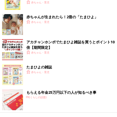
く！ おっぱい・ミルクの基本と夏のトラブル 解決テ
赤ちゃん・育児
ク
赤ちゃんが生まれたら！2冊の「たまひよ」
赤ちゃん・育児
アカチャンホンポでたまひよ雑誌を買うとポイント10
倍【期間限定】
赤ちゃん・育児
たまひよの雑誌
赤ちゃん・育児
もらえる年金25万円以下の人が知るべき事
PR(くらしの話題)