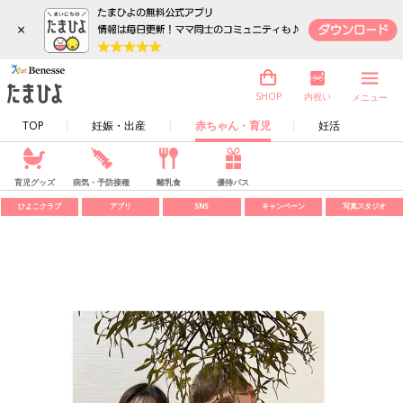
×
内祝い
SHOP
メニュー
TOP
妊娠・出産
赤ちゃん・育児
妊活
育児グッズ
病気・予防接種
離乳食
優待パス
ひよこクラブ
アプリ
SNS
キャンペーン
写真スタジオ