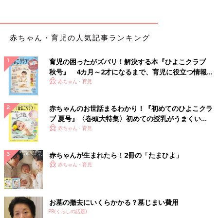
赤ちゃん・育児の人気記事ランキング
育児の困ったがズバリ！解決する本『ひよこクラブ
秋号』 4カ月～2才になるまで、育児に役立つ情報が
いっぱい！
赤ちゃん・育児
赤ちゃんのお世話まるわかり！『初めてのひよこクラ
ブ 夏号』〈巻頭大特集〉初めての授乳がうまくい
く！ おっぱい・ミルクの基本と夏のトラブル 解決テ
赤ちゃん・育児
ク
赤ちゃんが生まれたら！2冊の「たまひよ」
赤ちゃん・育児
お墓の撤去にいくらかかる？墓じまい費用
PR(くらしの話題)