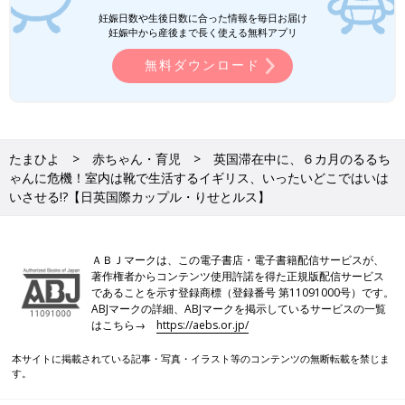
妊娠日数や生後日数に合った情報を毎日お届け
妊娠中から産後まで長く使える無料アプリ
無料ダウンロード
たまひよ
赤ちゃん・育児
英国滞在中に、６カ月のるるち
ゃんに危機！室内は靴で生活するイギリス、いったいどこではいは
いさせる!?【日英国際カップル・りせとルス】
ＡＢＪマークは、この電子書店・電子書籍配信サービスが、
著作権者からコンテンツ使用許諾を得た正規版配信サービス
であることを示す登録商標（登録番号 第11091000号）です。
ABJマークの詳細、ABJマークを掲示しているサービスの一覧
はこちら→
https://aebs.or.jp/
本サイトに掲載されている記事・写真・イラスト等のコンテンツの無断転載を禁じま
す。