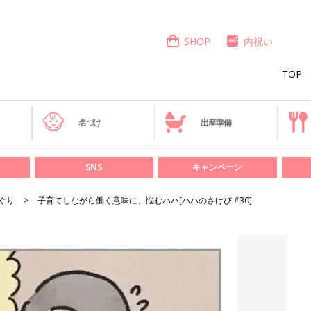
SHOP
内祝い
TOP
き
名づけ
出産準備
SNS
キャンペーン
ぐり
子育てしながら働く意味に、悩むハハ[ハハのさけび #30]