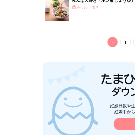
みんな大好き「ポン酢しょうゆ
養学的にも最高⁉
赤ちゃん・育児
<
1
妊娠日数や
妊娠中か