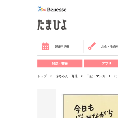
妊娠早見表
お金・手続
雑誌・書籍
アプリ
トップ
赤ちゃん・育児
日記・マンガ
わ