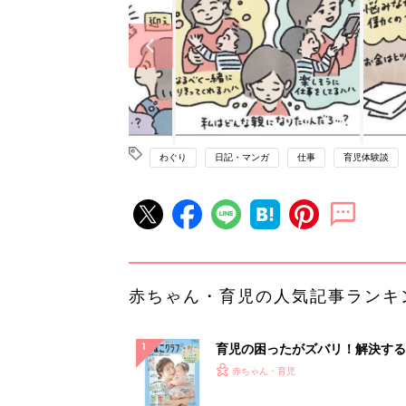
わぐり
日記・マンガ
仕事
育児体験談
赤ちゃん・育児の人気記事ランキ
育児の困ったがズバリ！解決する
『ひよこクラブ 夏号』 4カ月～
赤ちゃん・育児
になるまで、育児に役立つ情報が
ぱい！