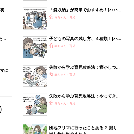
初め
「袋収納」が簡単でおすすめ！[ハハ
大特
のさけび #82]
赤ちゃん・育児
 お
ブル
たま
子どもの写真の残し方、４種類！[ハ
ハのさけび #83]
赤ちゃん・育児
失敗から学ぶ育児攻略法：寝かしつけ
マに
の極意[ハハのさけび #79]
赤ちゃん・育児
失敗から学ぶ育児攻略法：やってきた
イヤイヤ期[ハハのさけび #80]
赤ちゃん・育児
団地フリマに行ったことある？ 掘り
出し物に出会えたよ