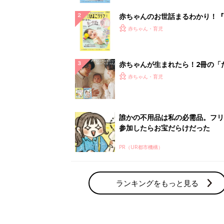
赤ちゃんのお世話まるわかり！『
てのひよこクラブ 夏号』〈巻頭
赤ちゃん・育児
集〉初めての授乳がうまくいく！
っぱい・ミルクの基本と夏のトラ
解決テク
赤ちゃんが生まれたら！2冊の「
ひよ」
赤ちゃん・育児
誰かの不用品は私の必需品。フリ
参加したらお宝だらけだった
PR（UR都市機構）
ランキングをもっと見る