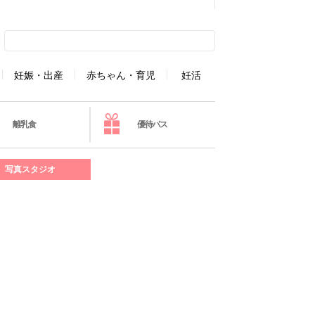
妊娠・出産
赤ちゃん・育児
妊活
離乳食
優待パス
写真スタジオ