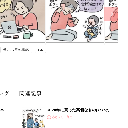
働くママ両立体験談
app
ング
関連記事
本
2020年に買った高価なもの[ハハのさ
2才
けび #81]
赤ちゃん・育児
いっ