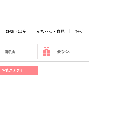
妊娠・出産
赤ちゃん・育児
妊活
離乳食
優待パス
写真スタジオ