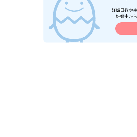
妊娠日数や
妊娠中か