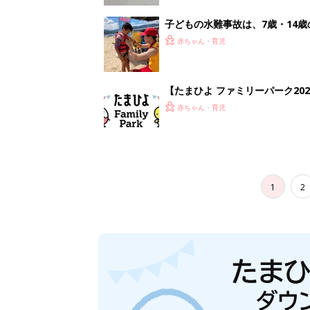
子どもの水難事故は、7歳・14
まねく【専門家】
赤ちゃん・育児
【たまひよ ファミリーパーク20
赤ちゃん・育児
1
2