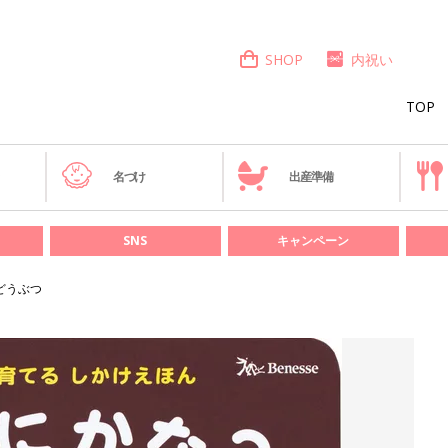
SHOP
内祝い
TOP
き
名づけ
出産準備
SNS
キャンペーン
どうぶつ