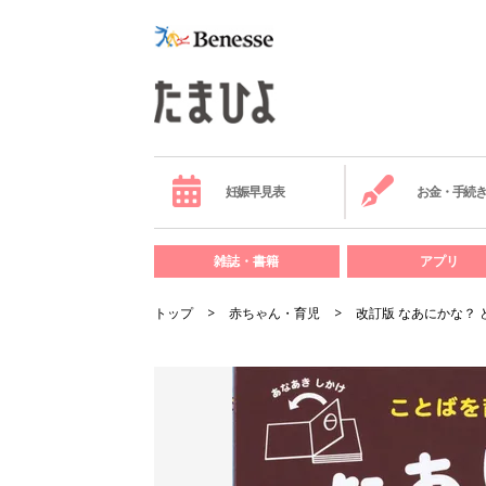
妊娠早見表
お金・手続
雑誌・書籍
アプリ
トップ
赤ちゃん・育児
改訂版 なあにかな？ 