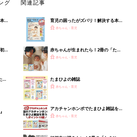
ング
関連記事
本
育児の困ったがズバリ！解決する本
2才
『ひよこクラブ 秋号』 4カ月～2才
赤ちゃん・育児
いっ
になるまで、育児に役立つ情報がいっ
ぱい！
初め
赤ちゃんが生まれたら！2冊の「たま
大特
ひよ」
赤ちゃん・育児
 お
ブル
たま
たまひよの雑誌
赤ちゃん・育児
アカチャンホンポでたまひよ雑誌を買
』
うとポイント10倍【期間限定】
赤ちゃん・育児