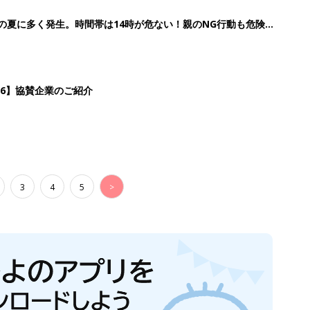
歳の夏に多く発生。時間帯は14時が危ない！親のNG行動も危険を
26】協賛企業のご紹介
3
4
5
>