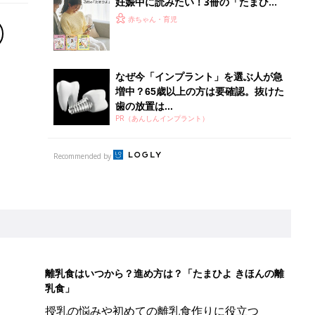
妊娠中に読みたい！3冊の「たまひ
よ」
赤ちゃん・育児
なぜ今「インプラント」を選ぶ人が急
増中？65歳以上の方は要確認。抜けた
歯の放置は...
PR（あんしんインプラント）
Recommended by
離乳食はいつから？進め方は？「たまひよ きほんの離
乳食」
授乳の悩みや初めての離乳食作りに役立つ