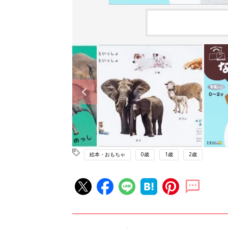
絵本・おもちゃ
0歳
1歳
2歳