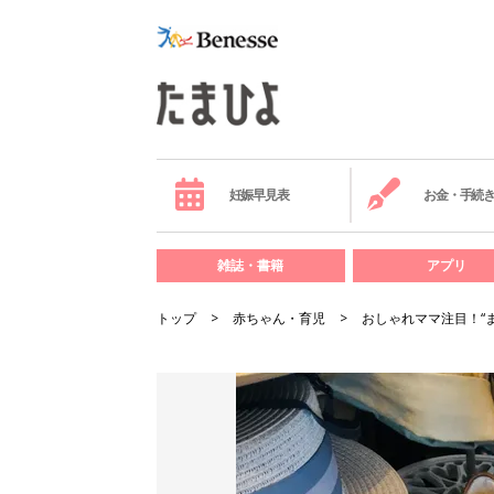
妊娠早見表
お金・手続
雑誌・書籍
アプリ
トップ
赤ちゃん・育児
おしゃれママ注目！“ま