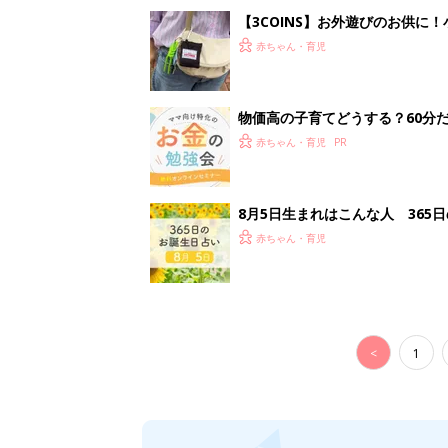
<
1
妊娠日数や
妊娠中か