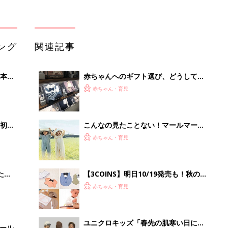
たま
【3COINS】明日10/19発売も！秋の
新作キッズ・ベビーアイテムをたっぷ
赤ちゃん・育児
り紹介♪
ユニクロキッズ「春先の肌寒い日に大
セール
活躍！」「パンツ・カーデ・ルーズソ
赤ちゃん・育児
ックスも！」おしゃれアイテム5選
MARLMARLとコラボした「1才選び
取り&お楽しみカード」がついてくる
赤ちゃん・育児
『後期のひよこクラブ』春号が発売
中！
「イソジン®クリアうがい薬」といっ
しょに「うがいパワー」で一年中！
健やか
PR（iNova｜Hugkum）
Recommended by