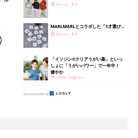
離乳食はいつから？進め方は？「たまひよ きほんの離
乳食」
授乳の悩みや初めての離乳食作りに役立つ
子育てとお金
につ
妊娠・出産・育児にかかる費用やもらえる補助
金・助成金を解説