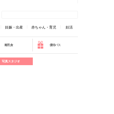
妊娠・出産
赤ちゃん・育児
妊活
離乳食
優待パス
写真スタジオ