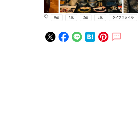
0歳
1歳
2歳
3歳
ライフスタイル
赤ちゃん・育児の人気記事ランキ
育児の困ったがズバリ！解決する
『ひよこクラブ 夏号』 4カ月～
赤ちゃん・育児
になるまで、育児に役立つ情報が
ぱい！
赤ちゃんのお世話まるわかり！『
てのひよこクラブ 夏号』〈巻頭
赤ちゃん・育児
集〉初めての授乳がうまくいく！
っぱい・ミルクの基本と夏のトラ
解決テク