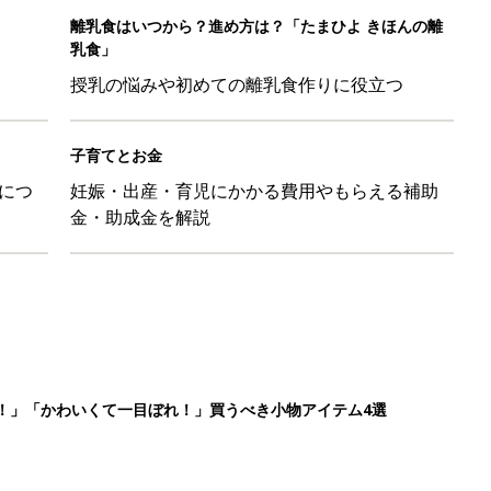
！」「かわいくて一目ぼれ！」買うべき小物アイテム4選
に！小さくたためてバッグに吊り下げられる「コンパクトレジャーシ
だけの【無料】お金の勉強会
日のお誕生日占い【鏡リュウジ監修】