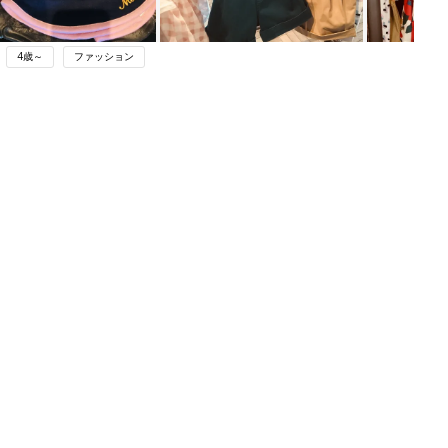
4歳～
ファッション
ング
関連記事
本
赤ちゃんへのギフト選び、どうして
2才
る？ もらったママ・パパの気分が上
赤ちゃん・育児
いっ
がるグッズはこれだ！
初め
こんなの見たことない！マールマール
大特
のプレイウェアがデビュー♪どろんこ
赤ちゃん・育児
 お
OK！濡れてもへっちゃら！
ブル