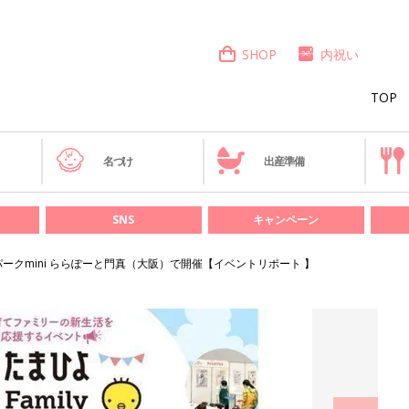
SHOP
内祝い
TOP
き
名づけ
出産準備
SNS
キャンペーン
ークmini ららぽーと門真（大阪）で開催【イベントリポート 】