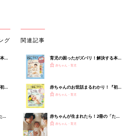
ング
関連記事
本
育児の困ったがズバリ！解決する本
2才
『ひよこクラブ 秋号』 4カ月～2才
赤ちゃん・育児
いっ
になるまで、育児に役立つ情報がいっ
ぱい！
初め
赤ちゃんのお世話まるわかり！『初め
大特
てのひよこクラブ 夏号』〈巻頭大特
赤ちゃん・育児
 お
集〉初めての授乳がうまくいく！ お
ブル
っぱい・ミルクの基本と夏のトラブル
解決テク
たま
赤ちゃんが生まれたら！2冊の「たま
ひよ」
赤ちゃん・育児