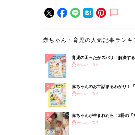
赤ちゃん・育児の人気記事ランキ
育児の困ったがズバリ！解決する
『ひよこクラブ 秋号』 4カ月～
赤ちゃん・育児
になるまで、育児に役立つ情報が
ぱい！
赤ちゃんのお世話まるわかり！『
てのひよこクラブ 夏号』〈巻頭
赤ちゃん・育児
集〉初めての授乳がうまくいく！
っぱい・ミルクの基本と夏のトラ
解決テク
赤ちゃんが生まれたら！2冊の「
ひよ」
赤ちゃん・育児