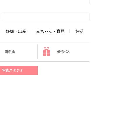
妊娠・出産
赤ちゃん・育児
妊活
離乳食
優待パス
写真スタジオ