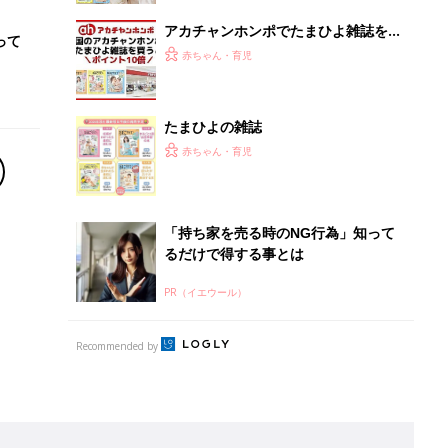
アカチャンホンポでたまひよ雑誌を買
って
うとポイント10倍【期間限定】
赤ちゃん・育児
たまひよの雑誌
赤ちゃん・育児
「持ち家を売る時のNG行為」知って
るだけで得する事とは
PR（イエウール）
Recommended by