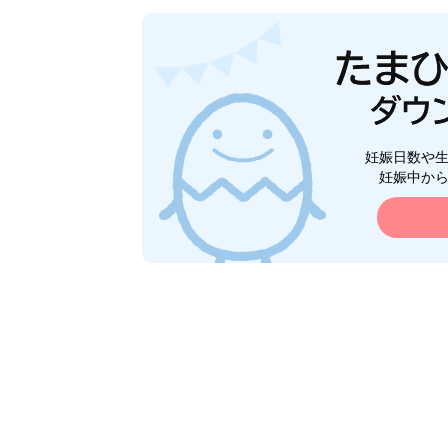
妊娠日数や
妊娠中か