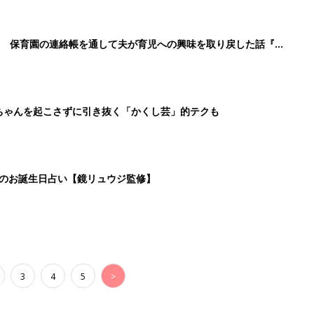
！ 保育園の連絡帳を通して夫が育児への興味を取り戻した話『ふ
ちゃんを起こさずに引き抜く「かくし芸」的テクも
日のお誕生日占い【鏡リュウジ監修】
3
4
5
>