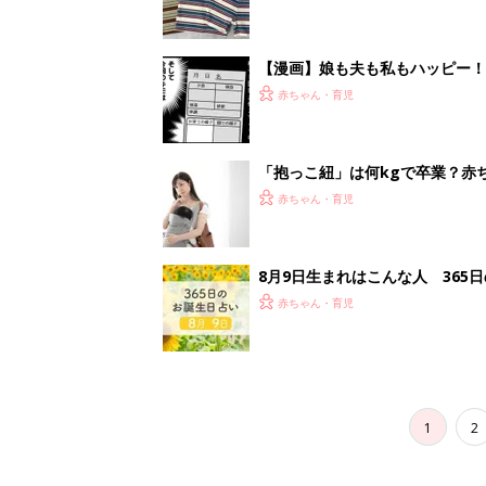
【漫画】娘も夫も私もハッピー
うふう子育て ＃92』
赤ちゃん・育児
「抱っこ紐」は何kgで卒業？赤
赤ちゃん・育児
8月9日生まれはこんな人 365
赤ちゃん・育児
1
2