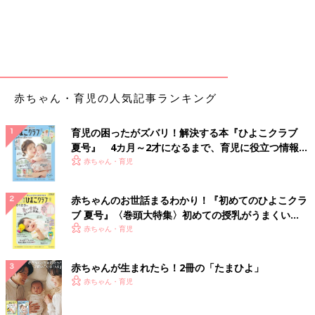
赤ちゃん・育児の人気記事ランキング
育児の困ったがズバリ！解決する本『ひよこクラブ
夏号』 4カ月～2才になるまで、育児に役立つ情報が
いっぱい！
赤ちゃん・育児
赤ちゃんのお世話まるわかり！『初めてのひよこクラ
ブ 夏号』〈巻頭大特集〉初めての授乳がうまくい
く！ おっぱい・ミルクの基本と夏のトラブル 解決テ
赤ちゃん・育児
ク
赤ちゃんが生まれたら！2冊の「たまひよ」
赤ちゃん・育児