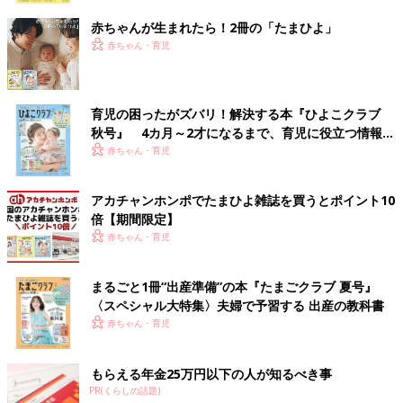
赤ちゃんが生まれたら！2冊の「たまひよ」
赤ちゃん・育児
育児の困ったがズバリ！解決する本『ひよこクラブ
秋号』 4カ月～2才になるまで、育児に役立つ情報が
いっぱい！
赤ちゃん・育児
アカチャンホンポでたまひよ雑誌を買うとポイント10
倍【期間限定】
赤ちゃん・育児
まるごと1冊“出産準備”の本『たまごクラブ 夏号』
〈スペシャル大特集〉夫婦で予習する 出産の教科書
赤ちゃん・育児
もらえる年金25万円以下の人が知るべき事
PR(くらしの話題)