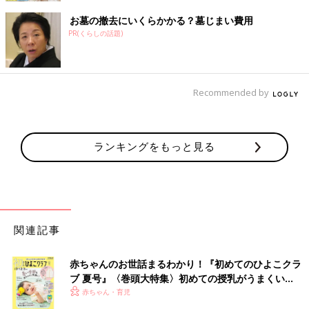
お墓の撤去にいくらかかる？墓じまい費用
PR(くらしの話題)
Recommended by
ランキングをもっと見る
関連記事
赤ちゃんのお世話まるわかり！『初めてのひよこクラ
ブ 夏号』〈巻頭大特集〉初めての授乳がうまくい
く！ おっぱい・ミルクの基本と夏のトラブル 解決テ
赤ちゃん・育児
ク