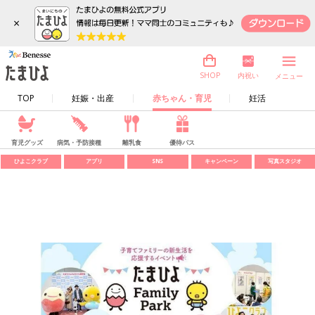
×
内祝い
SHOP
メニュー
TOP
妊娠・出産
赤ちゃん・育児
妊活
育児グッズ
病気・予防接種
離乳食
優待パス
ひよこクラブ
アプリ
SNS
キャンペーン
写真スタジオ